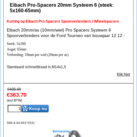
Eibach Pro-Spacers 20mm Systeem 6 (steek:
5x160-65mm)
Korting op Eibach Pro Spacers Spoorverbreders / Wheelspacers
Eibach 20mm/as (10mm/wiel) Pro Spacers Systeem 6
Spoorverbreders voor de Ford Tourneo van bouwjaar 12.12 -
Steek: 5x160
Asgat: 65mm
Verbreding: 10mm per wiel (20mm per as)
Standaard schroefdraad is M14x1,5
Klik hier
€
405.00
€
363.70
(incl BTW)
Koop nu
S90-4-34-001*1531