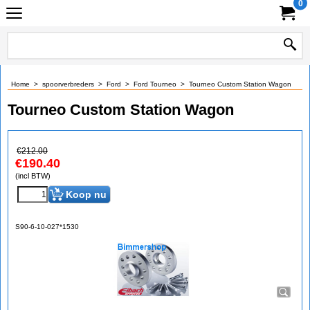
0
Home
>
spoorverbreders
>
Ford
>
Ford Tourneo
>
Tourneo Custom Station Wagon
Tourneo Custom Station Wagon
€
212.00
€
190.40
(incl BTW)
Koop nu
S90-6-10-027*1530