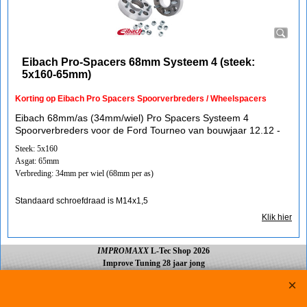
Eibach Pro-Spacers 68mm Systeem 4 (steek:
5x160-65mm)
Korting op Eibach Pro Spacers Spoorverbreders / Wheelspacers
Eibach 68mm/as (34mm/wiel) Pro Spacers Systeem 4
Spoorverbreders voor de Ford Tourneo van bouwjaar 12.12 -
Steek: 5x160
Asgat: 65mm
Verbreding: 34mm per wiel (68mm per as)
Standaard schroefdraad is M14x1,5
Klik hier
IMPROMAXX
L-Tec Shop 2026
Improve Tuning 28 jaar jong
Webwinkel gemaakt met
ShopFactory webwinkel