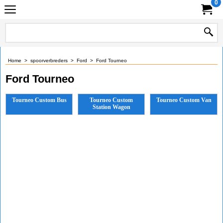
0
Home
>
spoorverbreders
>
Ford
>
Ford Tourneo
Ford Tourneo
Tourneo Custom Bus
Tourneo Custom
Tourneo Custom Van
Station Wagon