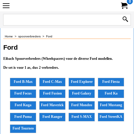
0
Home
>
spoorverbreders
>
Ford
Ford
Eibach Spoorverbreders (Wheelspacers) voor de diverse Ford modellen.
De set is voor 1 as, dus 2 verbreders.
Ford B-Max
Ford C-Max
Ford Explorer
Ford Fiesta
Ford Focus
Ford Fusion
Ford Galaxy
Ford Ka
Ford Kuga
Ford Maverick
Ford Mondeo
Ford Mustang
Ford Puma
Ford Ranger
Ford S-MAX
Ford StreetKA
Ford Tourneo