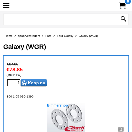
0
Home
>
spoorverbreders
>
Ford
>
Ford Galaxy
>
Galaxy (WGR)
Galaxy (WGR)
€
87.80
€
78.85
(incl BTW)
Koop nu
S90-1-05-016*1390