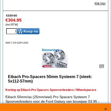
Klik hier
€
339.60
€
304.95
(incl BTW)
Koop nu
S90-7-25-028*1393
Eibach Pro-Spacers 50mm Systeem 7 (steek:
5x112-57mm)
Korting op Eibach Pro Spacers Spoorverbreders / Wheelspacers
Eibach 50mm/as (25mm/wiel) Pro Spacers Systeem 7
Spoorverbreders voor de Ford Galaxy van bouwjaar 03.95 -
05.06