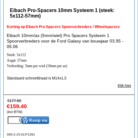
Eibach Pro-Spacers 10mm Systeem 1 (steek:
5x112-57mm)
Korting op Eibach Pro Spacers Spoorverbreders / Wheelspacers
Eibach 10mm/as (5mm/wiel) Pro Spacers Systeem 1
Spoorverbreders voor de Ford Galaxy van bouwjaar 03.95 -
05.06
Steek: 5x112
Asgat: 57mm
Verbreding: 5mm per wiel (10mm per as)
Standaard schroefdraad is M14x1,5
Klik hier
€
177.50
€
159.40
(incl BTW)
Koop nu
S90-2-15-013*1391