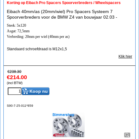
Korting op Eibach Pro Spacers Spoorverbreders / Wheelspacers
Eibach 40mm/as (20mm/wiel) Pro Spacers Systeem 7
Spoorverbreders voor de BMW Z4 van bouwjaar 02.03 -
Steek: 5x120
Asgat: 72,5mm
Verbreding: 20mm per wiel (40mm per as)
Standaard schroefdraad is M12x1,5
Klik hier
€
238.30
€
214.00
(incl BTW)
Koop nu
S90-7-25-011*859