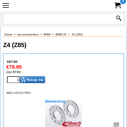
0
Home
>
spoorverbreders
>
BMW
>
BMW Z4
>
Z4 (Z85)
Z4 (Z85)
€
87.80
€
78.85
(incl BTW)
Koop nu
S90-1-05-017*853