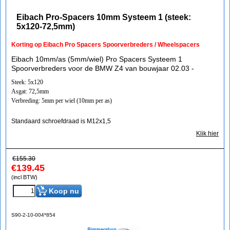
Eibach Pro-Spacers 10mm Systeem 1 (steek:
5x120-72,5mm)
Korting op Eibach Pro Spacers Spoorverbreders / Wheelspacers
Eibach 10mm/as (5mm/wiel) Pro Spacers Systeem 1
Spoorverbreders voor de BMW Z4 van bouwjaar 02.03 -
Steek: 5x120
Asgat: 72,5mm
Verbreding: 5mm per wiel (10mm per as)
Standaard schroefdraad is M12x1,5
Klik hier
€
155.30
€
139.45
(incl BTW)
Koop nu
S90-2-10-004*854