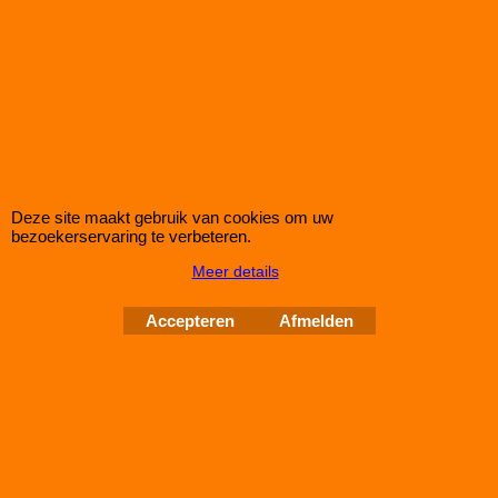
Eibach Pro-Spacers 60mm Systeem 7 (steek:
5x120-72,5mm)
Korting op Eibach Pro Spacers Spoorverbreders / Wheelspacers
Eibach 60mm/as (30mm/wiel) Pro Spacers Systeem 7
Deze site maakt gebruik van cookies om uw
Spoorverbreders voor de BMW Z4 van bouwjaar 02.03 -
bezoekerservaring te verbeteren.
Steek: 5x120
Meer details
Asgat: 72,5mm
Verbreding: 30mm per wiel (60mm per as)
Accepteren
Afmelden
Standaard schroefdraad is M12x1,5
Klik hier
IMPROMAXX
L-Tec Shop 2026
Improve Tuning 28 jaar jong
Webwinkel gemaakt met