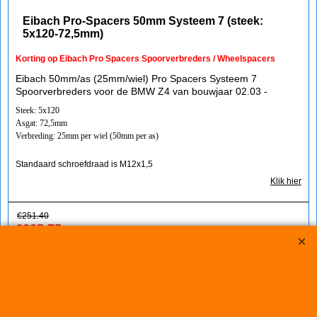
Eibach Pro-Spacers 50mm Systeem 7 (steek:
5x120-72,5mm)
Korting op Eibach Pro Spacers Spoorverbreders / Wheelspacers
Eibach 50mm/as (25mm/wiel) Pro Spacers Systeem 7
Spoorverbreders voor de BMW Z4 van bouwjaar 02.03 -
Steek: 5x120
Asgat: 72,5mm
Verbreding: 25mm per wiel (50mm per as)
Standaard schroefdraad is M12x1,5
Klik hier
€
251.40
€
225.75
(incl BTW)
Koop nu
S90-7-30-002*860