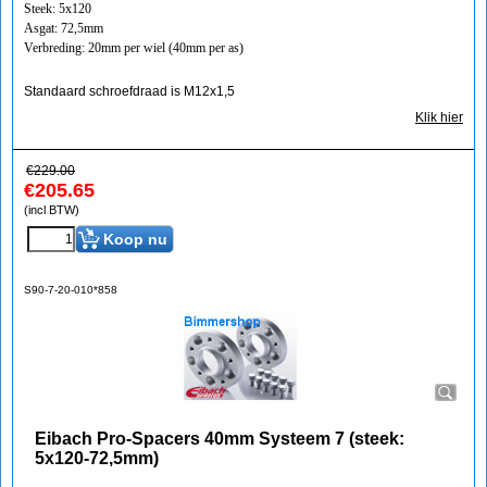
Steek: 5x120
Asgat: 72,5mm
Verbreding: 20mm per wiel (40mm per as)
Standaard schroefdraad is M12x1,5
Klik hier
€
229.00
€
205.65
(incl BTW)
Koop nu
S90-7-20-010*858
Eibach Pro-Spacers 40mm Systeem 7 (steek:
5x120-72,5mm)