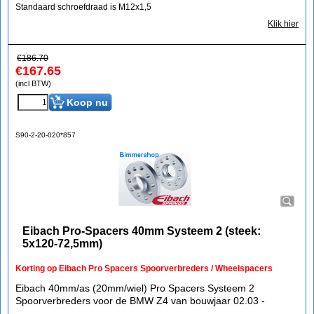
Standaard schroefdraad is M12x1,5
Klik hier
€
186.70
€
167.65
(incl BTW)
Koop nu
S90-2-20-020*857
Eibach Pro-Spacers 40mm Systeem 2 (steek:
5x120-72,5mm)
Korting op Eibach Pro Spacers Spoorverbreders / Wheelspacers
Eibach 40mm/as (20mm/wiel) Pro Spacers Systeem 2
Spoorverbreders voor de BMW Z4 van bouwjaar 02.03 -