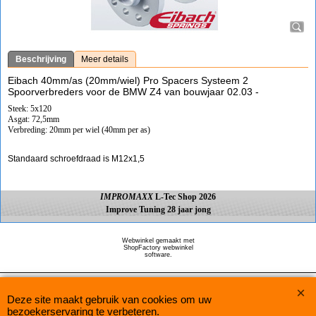
Beschrijving
Meer details
Eibach 40mm/as (20mm/wiel) Pro Spacers Systeem 2
Spoorverbreders voor de BMW Z4 van bouwjaar 02.03 -
Steek: 5x120
Asgat: 72,5mm
Verbreding: 20mm per wiel (40mm per as)
Standaard schroefdraad is M12x1,5
IMPROMAXX
L-Tec Shop 2026
Improve Tuning 28 jaar jong
Webwinkel gemaakt met
ShopFactory webwinkel
software.
Deze site maakt gebruik van cookies om uw
bezoekerservaring te verbeteren.