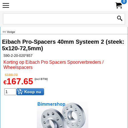
0
<< Vorige
Eibach Pro-Spacers 40mm Systeem 2 (steek:
5x120-72,5mm)
S90-2-20-020*857
Korting op Eibach Pro Spacers Spoorverbreders /
Wheelspacers
€
186.70
167.65
(incl BTW)
€
Koop nu