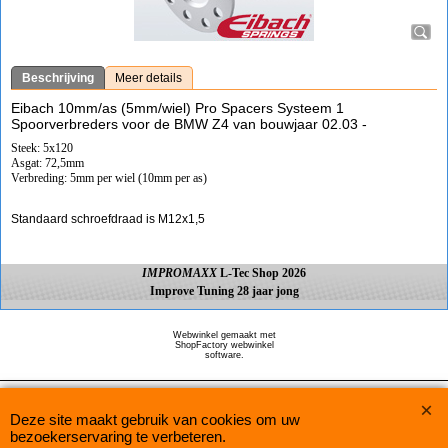
Beschrijving
Meer details
Eibach 10mm/as (5mm/wiel) Pro Spacers Systeem 1
Spoorverbreders voor de BMW Z4 van bouwjaar 02.03 -
Steek: 5x120
Asgat: 72,5mm
Verbreding: 5mm per wiel (10mm per as)
Standaard schroefdraad is M12x1,5
IMPROMAXX
L-Tec Shop 2026
Improve Tuning 28 jaar jong
Webwinkel gemaakt met
ShopFactory webwinkel
software.
Deze site maakt gebruik van cookies om uw
bezoekerservaring te verbeteren.