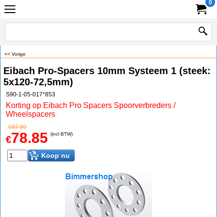
0
<< Vorige
Eibach Pro-Spacers 10mm Systeem 1 (steek:
5x120-72,5mm)
S90-1-05-017*853
Korting op Eibach Pro Spacers Spoorverbreders /
Wheelspacers
€
87.80
78.85
(incl BTW)
€
Koop nu