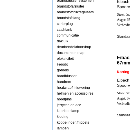
brandblusser systemen
Eibach
brandstofafsluiter
Spoorv
brandstofdrukregelaars
Steek: 5
brandstofslang
Asgat: 
carterplug
Verbredi
catchtank
communicatie
Standaa
dakluik
deurhendel/doorstrap
documenten map
Eibac
elektriciteit
67mm
Ferodo
gordels
Korting
handblusser
Eibach
handrem
Spoorv
heatwrap/hittewering
Steek: 5
helmen en accessoires
Asgat: 
hoodpins
Verbredi
jerrycan en acc
kaartleeslamp
Standaa
kleding
koppelingen/nippels
lampen