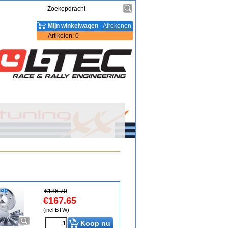
Mijn winkelwagen
Afrekenen
Artikelen
:
0
€
186.70
€
167.65
(incl BTW)
Koop nu