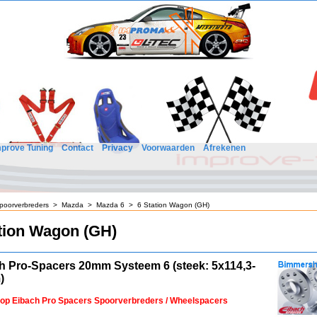
mprove Tuning
Contact
Privacy
Voorwaarden
Afrekenen
poorverbreders
>
Mazda
>
Mazda 6
>
6 Station Wagon (GH)
tion Wagon (GH)
h Pro-Spacers 20mm Systeem 6 (steek: 5x114,3-
)
 op Eibach Pro Spacers Spoorverbreders / Wheelspacers