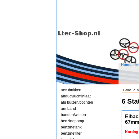
Home
I
accubakken
Home
>
s
airduct/luchtinlaat
6 Sta
alu buizen/bochten
armband
banden/wielen
Eibac
benzinepomp
67mm
benzinetank
Korting
benzinefilter