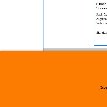
Eibach
Spoorv
Steek: 5
Asgat: 
Verbredi
Standaa
Deze