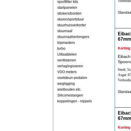
Verbredi
sportfilter kits
startpanelen
Standaa
stickers/borden
sturen/sportstuur
stuurhuisverkorter
stuurnaaf
Eibac
stuurnaafverlengers
67mm
tripmasters
Korting
turbo
Uitlaatdelen
Eibach
ventilatoren
Spoorv
verlagingsveren
Steek: 5
VDO meters
Asgat: 
voetsteun-pedalen
Verbredi
wegligging
wielbouten etc.
Standaa
Siliconeslangen
koppelingen - nippels
Eibac
67mm
Korting