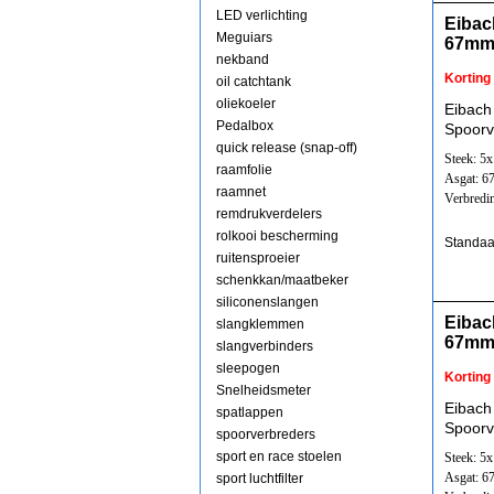
LED verlichting
Eibac
Meguiars
67mm
nekband
Korting
oil catchtank
oliekoeler
Eibach
Pedalbox
Spoorv
quick release (snap-off)
Steek: 5
raamfolie
Asgat: 
raamnet
Verbredi
remdrukverdelers
rolkooi bescherming
Standaa
ruitensproeier
schenkkan/maatbeker
siliconenslangen
Eibac
slangklemmen
67mm
slangverbinders
sleepogen
Korting
Snelheidsmeter
Eibach
spatlappen
Spoorv
spoorverbreders
sport en race stoelen
Steek: 5
Asgat: 
sport luchtfilter