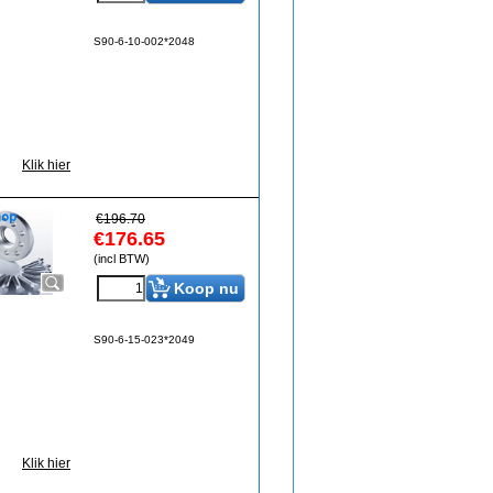
S90-6-10-002*2048
Klik hier
€
196.70
€
176.65
(incl BTW)
Koop nu
S90-6-15-023*2049
Klik hier