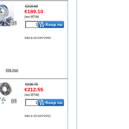
€
210.60
€
189.10
(incl BTW)
Koop nu
S90-6-20-035*2050
Klik hier
€
236.70
€
212.55
(incl BTW)
Koop nu
S90-4-20-024*2051