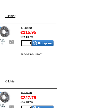
Klik hier
€
240.50
€
215.95
(incl BTW)
Koop nu
S90-4-25-041*2052
Klik hier
€
253.60
€
227.75
(incl BTW)