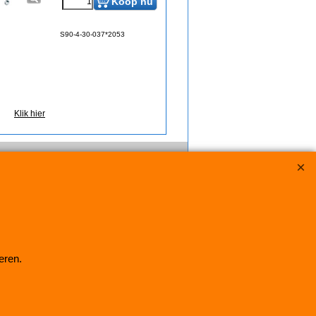
Koop nu
S90-4-30-037*2053
Klik hier
eren.