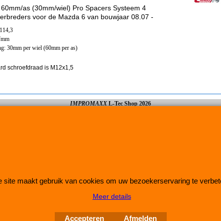
 60mm/as (30mm/wiel) Pro Spacers Systeem 4
erbreders voor de Mazda 6 van bouwjaar 08.07 -
x114,3
67mm
ng: 30mm per wiel (60mm per as)
rd schroefdraad is M12x1,5
IMPROMAXX
L-Tec Shop 2026
Improve Tuning 28 jaar jong
 site maakt gebruik van cookies om uw bezoekerservaring te verbet
Meer details
Webwinkel gemaakt met
ShopFactory webwinkel
software.
Accepteren
Afmelden