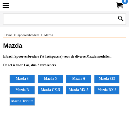
0
Home
>
spoorverbreders
>
Mazda
Mazda
Eibach Spoorverbreders (Wheelspacers) voor de diverse Mazda modellen.
De set is voor 1 as, dus 2 verbreders.
Mazda 3
Mazda 5
Mazda 6
Mazda 323
Mazda B
Mazda CX-5
Mazda MX-5
Mazda RX 8
Mazda Tribute