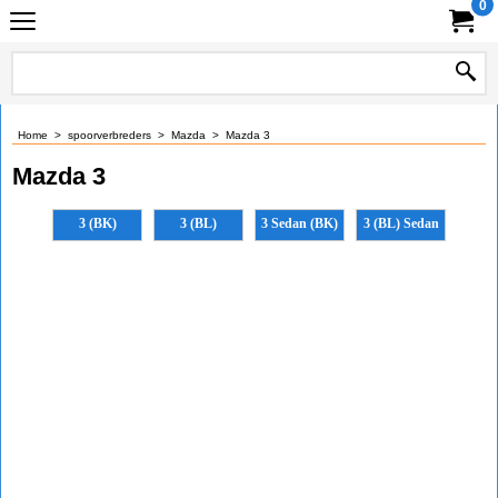
0
Home
>
spoorverbreders
>
Mazda
>
Mazda 3
Mazda 3
3 (BK)
3 (BL)
3 Sedan (BK)
3 (BL) Sedan