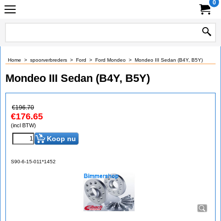
0
Home
>
spoorverbreders
>
Ford
>
Ford Mondeo
>
Mondeo III Sedan (B4Y, B5Y)
Mondeo III Sedan (B4Y, B5Y)
€
196.70
€
176.65
(incl BTW)
Koop nu
S90-6-15-011*1452