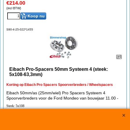
€
214.00
(incl BTW)
Koop nu
S90-4-25-022*1455
Eibach Pro-Spacers 50mm Systeem 4 (steek:
5x108-63,3mm)
Korting op Eibach Pro Spacers Spoorverbreders / Wheelspacers
Eibach 50mm/as (25mm/wiel) Pro Spacers Systeem 4
Spoorverbreders voor de Ford Mondeo van bouwjaar 11.00 -
Steek: 5x108
Asgat: 63,3mm
Verbreding: 25mm per wiel (50mm per as)
Standaard schroefdraad is M12x1,5