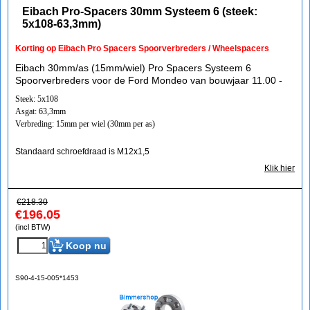
Eibach Pro-Spacers 30mm Systeem 6 (steek:
5x108-63,3mm)
Korting op Eibach Pro Spacers Spoorverbreders / Wheelspacers
Eibach 30mm/as (15mm/wiel) Pro Spacers Systeem 6
Spoorverbreders voor de Ford Mondeo van bouwjaar 11.00 -
Steek: 5x108
Asgat: 63,3mm
Verbreding: 15mm per wiel (30mm per as)
Standaard schroefdraad is M12x1,5
Klik hier
€
218.30
€
196.05
(incl BTW)
Koop nu
S90-4-15-005*1453