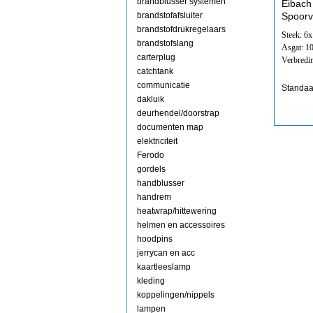
brandblusser systemen
Eibach
brandstofafsluiter
Spoorv
brandstofdrukregelaars
Steek: 6
brandstofslang
Asgat: 
carterplug
Verbredi
catchtank
communicatie
Standaa
dakluik
deurhendel/doorstrap
documenten map
elektriciteit
Ferodo
gordels
handblusser
handrem
heatwrap/hittewering
helmen en accessoires
hoodpins
jerrycan en acc
kaartleeslamp
kleding
koppelingen/nippels
lampen