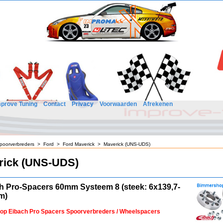
mprove Tuning
Contact
Privacy
Voorwaarden
Afrekenen
poorverbreders
>
Ford
>
Ford Maverick
>
Maverick (UNS-UDS)
rick (UNS-UDS)
h Pro-Spacers 60mm Systeem 8 (steek: 6x139,7-
m)
 op Eibach Pro Spacers Spoorverbreders / Wheelspacers