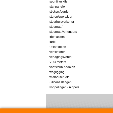
sportfilter kits
startpanelen
stickers/borden
sturen/sportstuur
stuurhuisverkorter
stuurnaaf
stuurnaafverlengers
tripmasters
turbo
Uitlaatdelen
ventilatoren
verlagingsveren
VDO meters
voetsteun-pedalen
wegligging
wielbouten etc.
Siliconeslangen
koppelingen - nippels