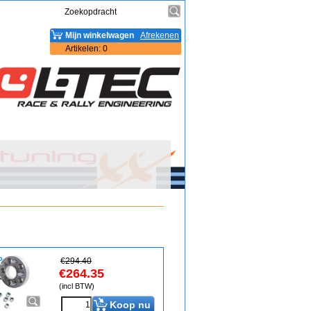
Mijn winkelwagen
Afrekenen
Artikelen
:
0
€
294.40
€
264.35
(incl BTW)
Koop nu