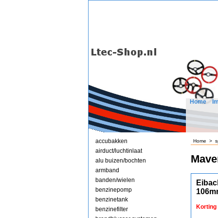
Home
I
accubakken
Home
>
s
airduct/luchtinlaat
Mave
alu buizen/bochten
armband
banden/wielen
Eibac
benzinepomp
106m
benzinetank
Korting
benzinefilter