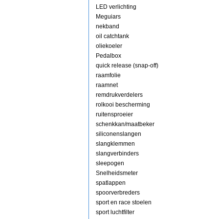
LED verlichting
Meguiars
nekband
oil catchtank
oliekoeler
Pedalbox
quick release (snap-off)
raamfolie
raamnet
remdrukverdelers
rolkooi bescherming
ruitensproeier
schenkkan/maatbeker
siliconenslangen
slangklemmen
slangverbinders
sleepogen
Snelheidsmeter
spatlappen
spoorverbreders
sport en race stoelen
sport luchtfilter