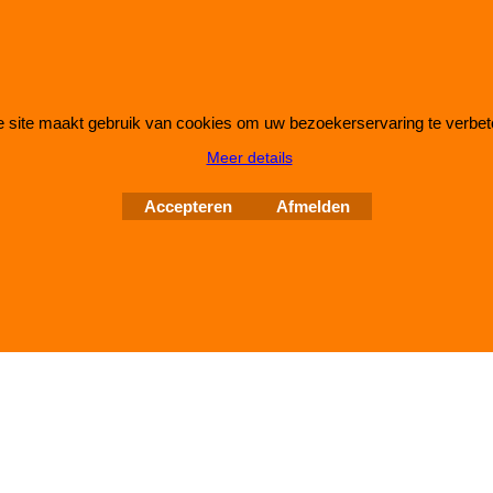
 site maakt gebruik van cookies om uw bezoekerservaring te verbet
Webwinkel gemaakt met
ShopFactory webwinkel
Meer details
software.
Accepteren
Afmelden