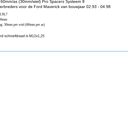
 60mm/as (30mm/wiel) Pro Spacers Systeem 8
erbreders voor de Ford Maverick van bouwjaar 02.93 - 04.98
x139,7
106mm
ng: 30mm per wiel (60mm per as)
rd schroefdraad is M12x1,25