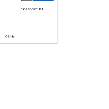
S90-8-30-003*1434
Klik hier