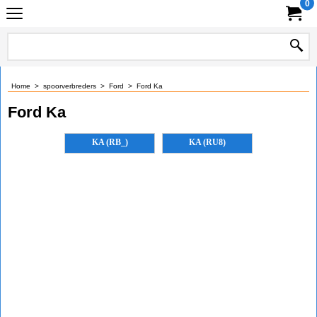
0
Home
>
spoorverbreders
>
Ford
>
Ford Ka
Ford Ka
KA (RB_)
KA (RU8)