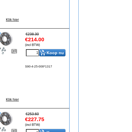
Klik hier
€
238.30
€
214.00
(incl BTW)
Koop nu
S90-4-25-008*1317
Klik hier
€
253.60
€
227.75
(incl BTW)