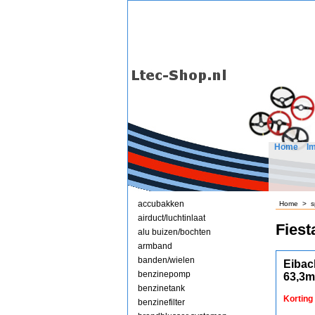
Home
I
accubakken
Home
>
s
airduct/luchtinlaat
Fiest
alu buizen/bochten
armband
banden/wielen
Eibac
benzinepomp
63,3
benzinetank
Korting
benzinefilter