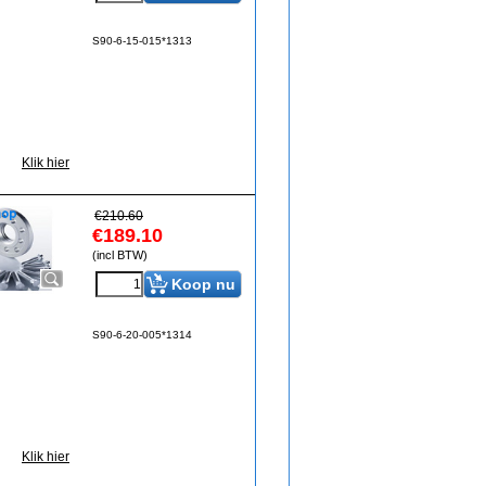
S90-6-15-015*1313
Klik hier
€
210.60
€
189.10
(incl BTW)
Koop nu
S90-6-20-005*1314
Klik hier