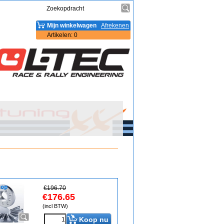
Mijn winkelwagen
Afrekenen
Artikelen
:
0
€
196.70
€
176.65
(incl BTW)
Koop nu