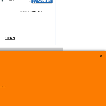
Koop nu
S90-4-30-003*1318
Klik hier
eren.