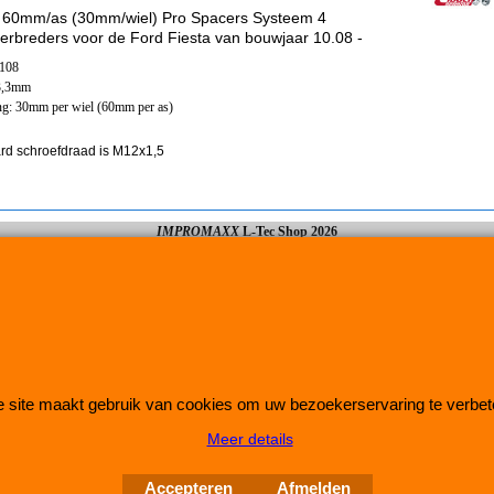
 60mm/as (30mm/wiel) Pro Spacers Systeem 4
erbreders voor de Ford Fiesta van bouwjaar 10.08 -
x108
3,3mm
ng: 30mm per wiel (60mm per as)
rd schroefdraad is M12x1,5
IMPROMAXX
L-Tec Shop 2026
Improve Tuning 28 jaar jong
 site maakt gebruik van cookies om uw bezoekerservaring te verbet
Meer details
Webwinkel gemaakt met
ShopFactory webwinkel
software.
Accepteren
Afmelden