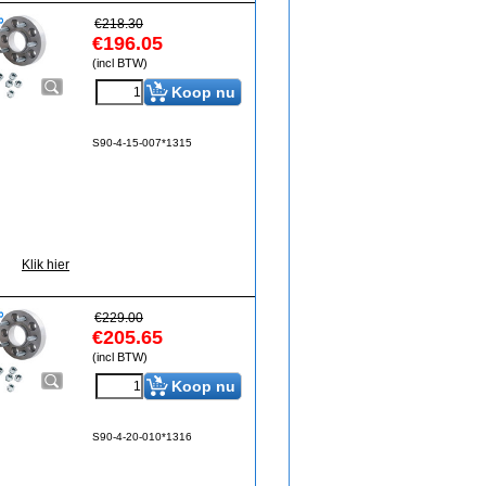
€
218.30
€
196.05
(incl BTW)
Koop nu
S90-4-15-007*1315
Klik hier
€
229.00
€
205.65
(incl BTW)
Koop nu
S90-4-20-010*1316