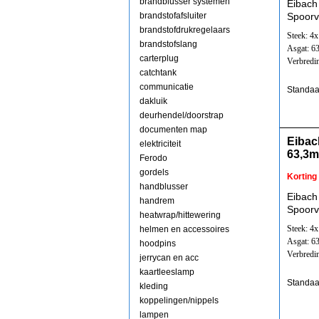
brandblusser systemen
Eibach
brandstofafsluiter
Spoorv
brandstofdrukregelaars
Steek: 4
brandstofslang
Asgat: 6
carterplug
Verbredi
catchtank
communicatie
Standaa
dakluik
deurhendel/doorstrap
documenten map
Eibac
elektriciteit
63,3
Ferodo
gordels
Korting
handblusser
Eibach
handrem
Spoorv
heatwrap/hittewering
Steek: 4
helmen en accessoires
Asgat: 6
hoodpins
Verbredi
jerrycan en acc
kaartleeslamp
Standaa
kleding
koppelingen/nippels
lampen