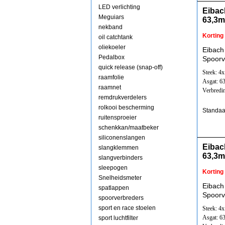
LED verlichting
Eibac
Meguiars
63,3
nekband
Korting
oil catchtank
oliekoeler
Eibach
Pedalbox
Spoorv
quick release (snap-off)
Steek: 4
raamfolie
Asgat: 6
raamnet
Verbredi
remdrukverdelers
rolkooi bescherming
Standaa
ruitensproeier
schenkkan/maatbeker
siliconenslangen
Eibac
slangklemmen
63,3
slangverbinders
sleepogen
Korting
Snelheidsmeter
Eibach
spatlappen
Spoorv
spoorverbreders
sport en race stoelen
Steek: 4
Asgat: 6
sport luchtfilter