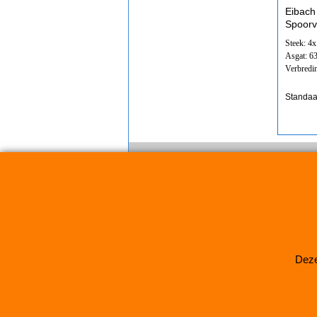
Eibach
Spoorv
Steek: 4
Asgat: 6
Verbredi
Standaa
Deze