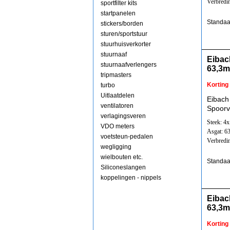
Verbredi
sportfilter kits
startpanelen
Standaa
stickers/borden
sturen/sportstuur
stuurhuisverkorter
stuurnaaf
Eibac
stuurnaafverlengers
63,3
tripmasters
Korting
turbo
Uitlaatdelen
Eibach
ventilatoren
Spoorv
verlagingsveren
Steek: 4
VDO meters
Asgat: 6
voetsteun-pedalen
Verbredi
wegligging
wielbouten etc.
Standaa
Siliconeslangen
koppelingen - nippels
Eibac
63,3
Korting