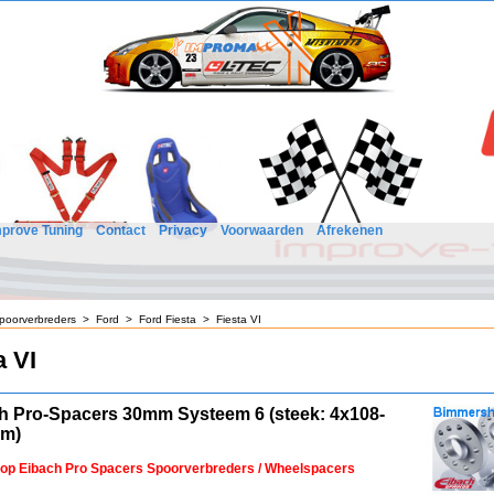
mprove Tuning
Contact
Privacy
Voorwaarden
Afrekenen
poorverbreders
>
Ford
>
Ford Fiesta
>
Fiesta VI
a VI
h Pro-Spacers 30mm Systeem 6 (steek: 4x108-
mm)
 op Eibach Pro Spacers Spoorverbreders / Wheelspacers