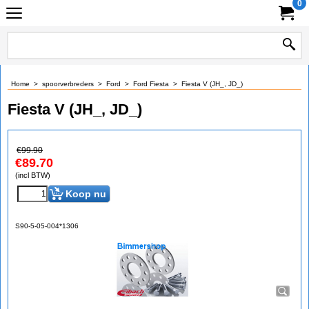
0
Home
>
spoorverbreders
>
Ford
>
Ford Fiesta
>
Fiesta V (JH_, JD_)
Fiesta V (JH_, JD_)
€
99.90
€
89.70
(incl BTW)
Koop nu
S90-5-05-004*1306