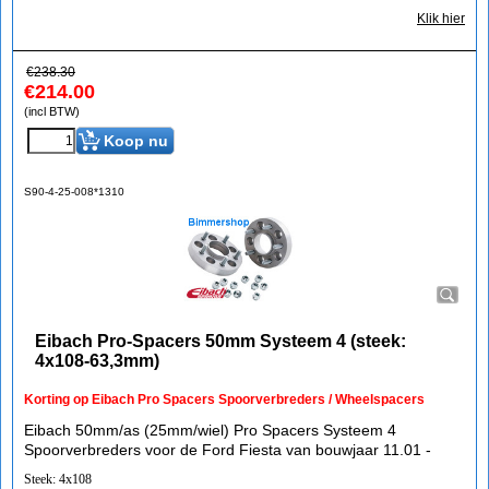
Klik hier
€
238.30
€
214.00
(incl BTW)
Koop nu
S90-4-25-008*1310
Eibach Pro-Spacers 50mm Systeem 4 (steek:
4x108-63,3mm)
Korting op Eibach Pro Spacers Spoorverbreders / Wheelspacers
Eibach 50mm/as (25mm/wiel) Pro Spacers Systeem 4
Spoorverbreders voor de Ford Fiesta van bouwjaar 11.01 -
Steek: 4x108