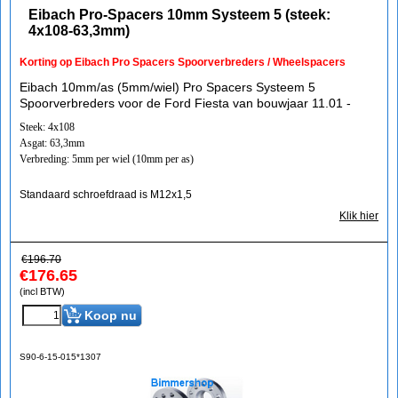
Eibach Pro-Spacers 10mm Systeem 5 (steek:
4x108-63,3mm)
Korting op Eibach Pro Spacers Spoorverbreders / Wheelspacers
Eibach 10mm/as (5mm/wiel) Pro Spacers Systeem 5
Spoorverbreders voor de Ford Fiesta van bouwjaar 11.01 -
Steek: 4x108
Asgat: 63,3mm
Verbreding: 5mm per wiel (10mm per as)
Standaard schroefdraad is M12x1,5
Klik hier
€
196.70
€
176.65
(incl BTW)
Koop nu
S90-6-15-015*1307