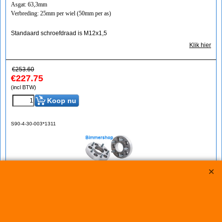
Asgat: 63,3mm
Verbreding: 25mm per wiel (50mm per as)
Standaard schroefdraad is M12x1,5
Klik hier
€
253.60
€
227.75
(incl BTW)
Koop nu
S90-4-30-003*1311
Eibach Pro-Spacers 60mm Systeem 4 (steek:
4x108-63,3mm)
Korting op Eibach Pro Spacers Spoorverbreders / Wheelspacers