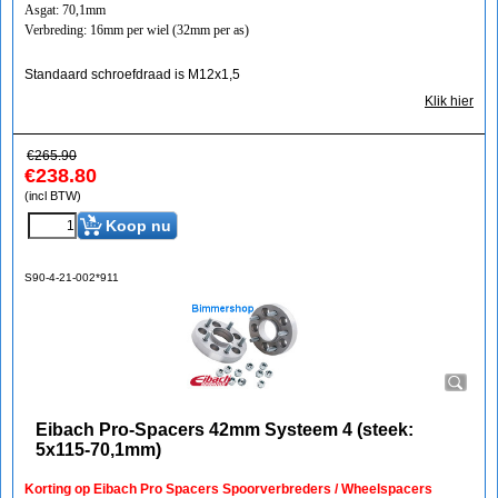
Asgat: 70,1mm
Verbreding: 16mm per wiel (32mm per as)
Standaard schroefdraad is M12x1,5
Klik hier
€
265.90
€
238.80
(incl BTW)
Koop nu
S90-4-21-002*911
Eibach Pro-Spacers 42mm Systeem 4 (steek:
5x115-70,1mm)
Korting op Eibach Pro Spacers Spoorverbreders / Wheelspacers