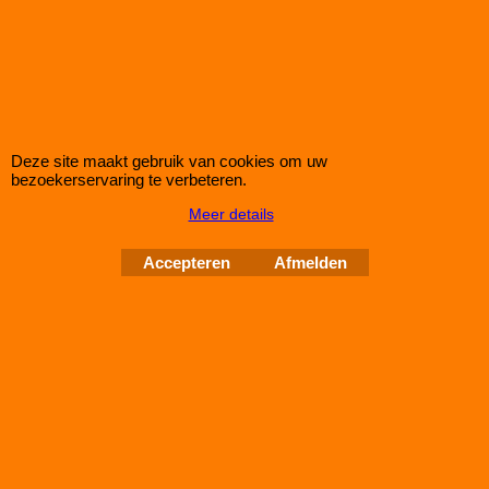
Eibach Pro-Spacers 50mm Systeem 4 (steek:
5x115-70,1mm)
Korting op Eibach Pro Spacers Spoorverbreders / Wheelspacers
Eibach 50mm/as (25mm/wiel) Pro Spacers Systeem 4
Spoorverbreders voor de Chevrolet Cruze van bouwjaar 06.11 -
Steek: 5x115
Deze site maakt gebruik van cookies om uw
Asgat: 70,1mm
bezoekerservaring te verbeteren.
Verbreding: 25mm per wiel (50mm per as)
Meer details
Standaard schroefdraad is M12x1,5
Accepteren
Afmelden
Klik hier
IMPROMAXX
L-Tec Shop 2026
Improve Tuning 28 jaar jong
Webwinkel gemaakt met
ShopFactory webwinkel
software.