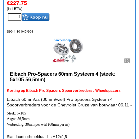
€
227.75
(incl BTW)
Koop nu
S90-4-30-045*908
Eibach Pro-Spacers 60mm Systeem 4 (steek:
5x105-56,5mm)
Korting op Eibach Pro Spacers Spoorverbreders / Wheelspacers
Eibach 60mm/as (30mm/wiel) Pro Spacers Systeem 4
Spoorverbreders voor de Chevrolet Cruze van bouwjaar 06.11 -
Steek: 5x105
Asgat: 56,5mm
Verbreding: 30mm per wiel (60mm per as)
Standaard schroefdraad is M12x1,5