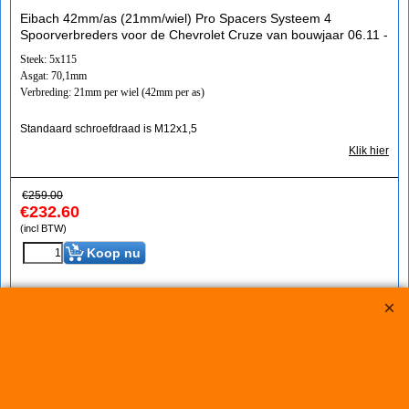
Eibach 42mm/as (21mm/wiel) Pro Spacers Systeem 4
Spoorverbreders voor de Chevrolet Cruze van bouwjaar 06.11 -
Steek: 5x115
Asgat: 70,1mm
Verbreding: 21mm per wiel (42mm per as)
Standaard schroefdraad is M12x1,5
Klik hier
€
259.00
€
232.60
(incl BTW)
Koop nu
S90-4-25-043*912