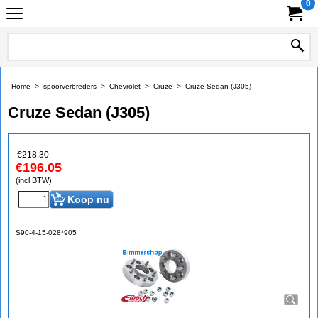
0
Home
>
spoorverbreders
>
Chevrolet
>
Cruze
>
Cruze Sedan (J305)
Cruze Sedan (J305)
€
218.30
€
196.05
(incl BTW)
Koop nu
S90-4-15-028*905