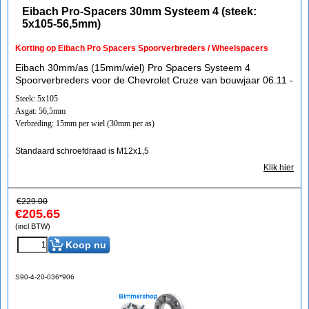
Eibach Pro-Spacers 30mm Systeem 4 (steek:
5x105-56,5mm)
Korting op Eibach Pro Spacers Spoorverbreders / Wheelspacers
Eibach 30mm/as (15mm/wiel) Pro Spacers Systeem 4
Spoorverbreders voor de Chevrolet Cruze van bouwjaar 06.11 -
Steek: 5x105
Asgat: 56,5mm
Verbreding: 15mm per wiel (30mm per as)
Standaard schroefdraad is M12x1,5
Klik hier
€
229.00
€
205.65
(incl BTW)
Koop nu
S90-4-20-036*906