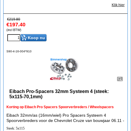
Klik hier
€
219.80
€
197.40
(incl BTW)
Koop nu
S90-4-16-004*910
Eibach Pro-Spacers 32mm Systeem 4 (steek:
5x115-70,1mm)
Korting op Eibach Pro Spacers Spoorverbreders / Wheelspacers
Eibach 32mm/as (16mm/wiel) Pro Spacers Systeem 4
Spoorverbreders voor de Chevrolet Cruze van bouwjaar 06.11 -
Steek: 5x115