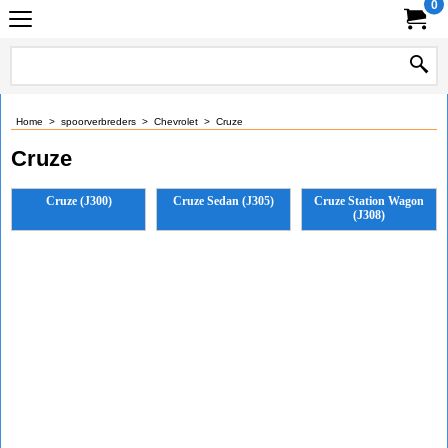
0
Home
>
spoorverbreders
>
Chevrolet
>
Cruze
Cruze
Cruze (J300)
Cruze Sedan (J305)
Cruze Station Wagon
(J308)