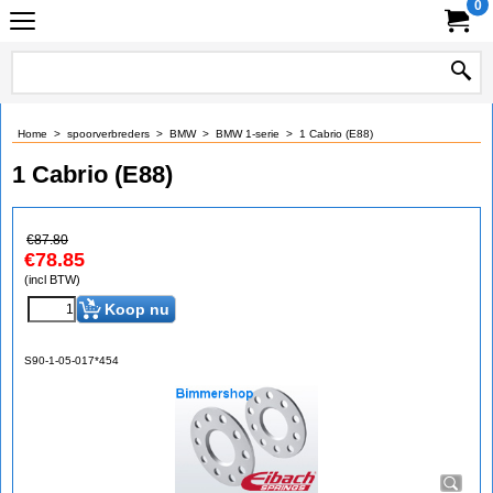
0
Home
>
spoorverbreders
>
BMW
>
BMW 1-serie
>
1 Cabrio (E88)
1 Cabrio (E88)
€
87.80
€
78.85
(incl BTW)
Koop nu
S90-1-05-017*454