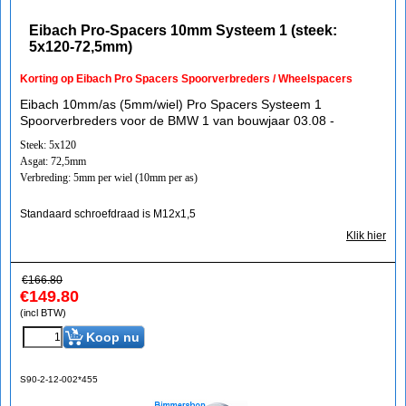
Eibach Pro-Spacers 10mm Systeem 1 (steek:
5x120-72,5mm)
Korting op Eibach Pro Spacers Spoorverbreders / Wheelspacers
Eibach 10mm/as (5mm/wiel) Pro Spacers Systeem 1
Spoorverbreders voor de BMW 1 van bouwjaar 03.08 -
Steek: 5x120
Asgat: 72,5mm
Verbreding: 5mm per wiel (10mm per as)
Standaard schroefdraad is M12x1,5
Klik hier
€
166.80
€
149.80
(incl BTW)
Koop nu
S90-2-12-002*455