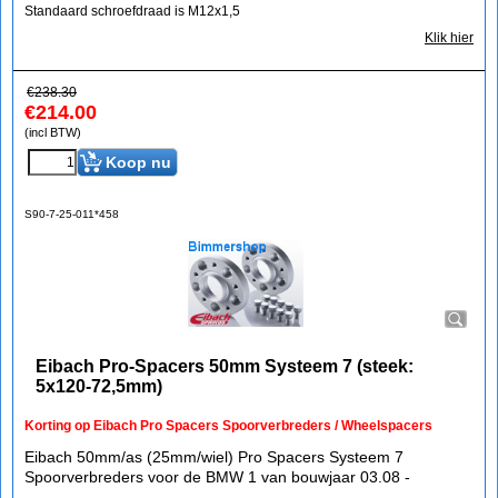
Standaard schroefdraad is M12x1,5
Klik hier
€
238.30
€
214.00
(incl BTW)
Koop nu
S90-7-25-011*458
Eibach Pro-Spacers 50mm Systeem 7 (steek:
5x120-72,5mm)
Korting op Eibach Pro Spacers Spoorverbreders / Wheelspacers
Eibach 50mm/as (25mm/wiel) Pro Spacers Systeem 7
Spoorverbreders voor de BMW 1 van bouwjaar 03.08 -