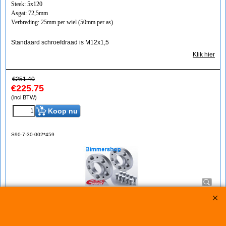
Steek: 5x120
Asgat: 72,5mm
Verbreding: 25mm per wiel (50mm per as)
Standaard schroefdraad is M12x1,5
Klik hier
€
251.40
€
225.75
(incl BTW)
Koop nu
S90-7-30-002*459
Eibach Pro-Spacers 60mm Systeem 7 (steek:
5x120-72,5mm)