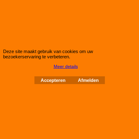
Korting op Eibach Pro Spacers Spoorverbreders / Wheelspacers
Eibach 60mm/as (30mm/wiel) Pro Spacers Systeem 7
Spoorverbreders voor de BMW 1 van bouwjaar 03.08 -
Steek: 5x120
Asgat: 72,5mm
Verbreding: 30mm per wiel (60mm per as)
Standaard schroefdraad is M12x1,5
Deze site maakt gebruik van cookies om uw
bezoekerservaring te verbeteren.
Klik hier
Meer details
IMPROMAXX
L-Tec Shop 2026
Improve Tuning 28 jaar jong
Accepteren
Afmelden
Webwinkel gemaakt met
ShopFactory webwinkel
software.