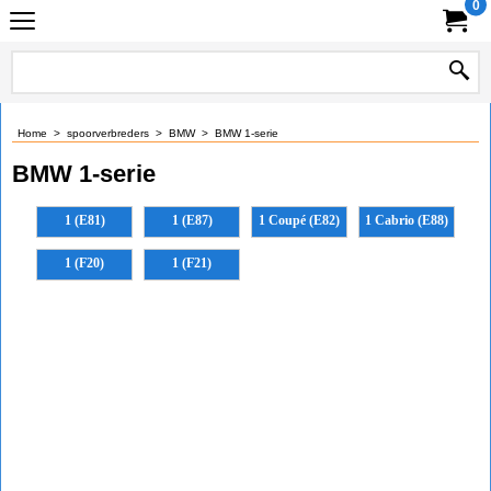
0
Home
>
spoorverbreders
>
BMW
>
BMW 1-serie
BMW 1-serie
1 (E81)
1 (E87)
1 Coupé (E82)
1 Cabrio (E88)
1 (F20)
1 (F21)