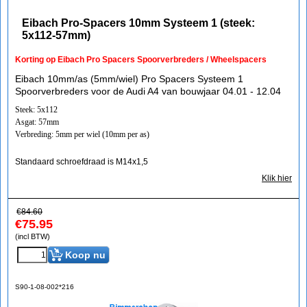
Eibach Pro-Spacers 10mm Systeem 1 (steek:
5x112-57mm)
Korting op Eibach Pro Spacers Spoorverbreders / Wheelspacers
Eibach 10mm/as (5mm/wiel) Pro Spacers Systeem 1
Spoorverbreders voor de Audi A4 van bouwjaar 04.01 - 12.04
Steek: 5x112
Asgat: 57mm
Verbreding: 5mm per wiel (10mm per as)
Standaard schroefdraad is M14x1,5
Klik hier
€
84.60
€
75.95
(incl BTW)
Koop nu
S90-1-08-002*216