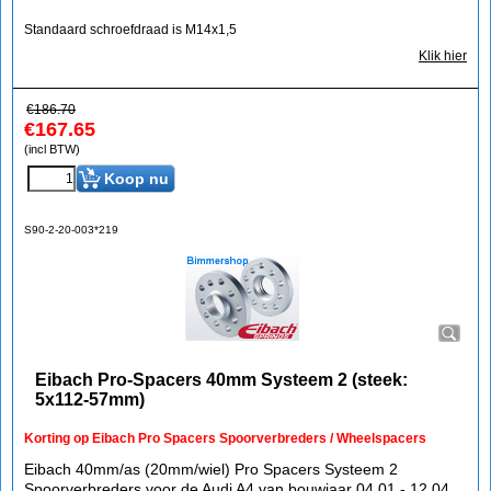
Standaard schroefdraad is M14x1,5
Klik hier
€
186.70
€
167.65
(incl BTW)
Koop nu
S90-2-20-003*219
Eibach Pro-Spacers 40mm Systeem 2 (steek:
5x112-57mm)
Korting op Eibach Pro Spacers Spoorverbreders / Wheelspacers
Eibach 40mm/as (20mm/wiel) Pro Spacers Systeem 2
Spoorverbreders voor de Audi A4 van bouwjaar 04.01 - 12.04