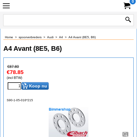
0
Home
>
spoorverbreders
>
Audi
>
A4
>
A4 Avant (8E5, B6)
A4 Avant (8E5, B6)
€
87.80
€
78.85
(incl BTW)
Koop nu
S90-1-05-016*215