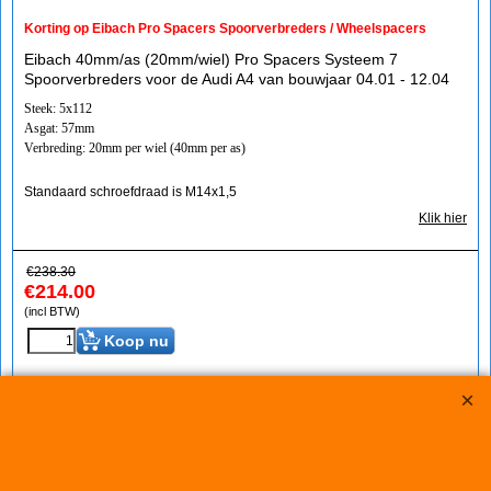
Korting op Eibach Pro Spacers Spoorverbreders / Wheelspacers
Eibach 40mm/as (20mm/wiel) Pro Spacers Systeem 7
Spoorverbreders voor de Audi A4 van bouwjaar 04.01 - 12.04
Steek: 5x112
Asgat: 57mm
Verbreding: 20mm per wiel (40mm per as)
Standaard schroefdraad is M14x1,5
Klik hier
€
238.30
€
214.00
(incl BTW)
Koop nu
S90-7-25-005*221