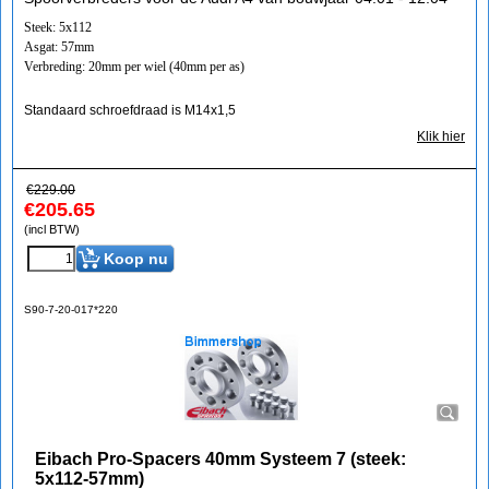
Steek: 5x112
Asgat: 57mm
Verbreding: 20mm per wiel (40mm per as)
Standaard schroefdraad is M14x1,5
Klik hier
€
229.00
€
205.65
(incl BTW)
Koop nu
S90-7-20-017*220
Eibach Pro-Spacers 40mm Systeem 7 (steek:
5x112-57mm)