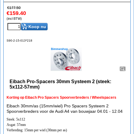
€
177.50
€
159.40
(incl BTW)
Koop nu
S90-2-15-013*218
Eibach Pro-Spacers 30mm Systeem 2 (steek:
5x112-57mm)
Korting op Eibach Pro Spacers Spoorverbreders / Wheelspacers
Eibach 30mm/as (15mm/wiel) Pro Spacers Systeem 2
Spoorverbreders voor de Audi A4 van bouwjaar 04.01 - 12.04
Steek: 5x112
Asgat: 57mm
Verbreding: 15mm per wiel (30mm per as)