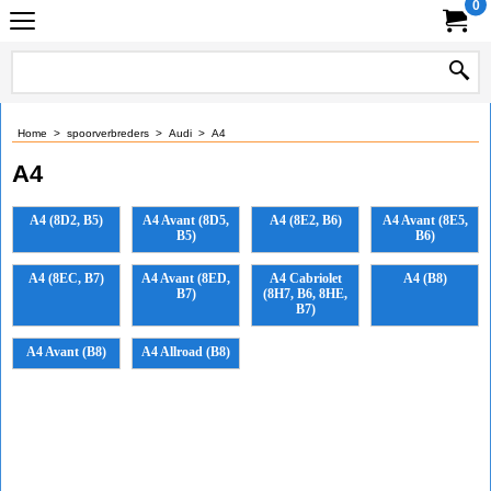
0
Home
>
spoorverbreders
>
Audi
>
A4
A4
A4 (8D2, B5)
A4 Avant (8D5,
A4 (8E2, B6)
A4 Avant (8E5,
B5)
B6)
A4 (8EC, B7)
A4 Avant (8ED,
A4 Cabriolet
A4 (B8)
B7)
(8H7, B6, 8HE,
B7)
A4 Avant (B8)
A4 Allroad (B8)