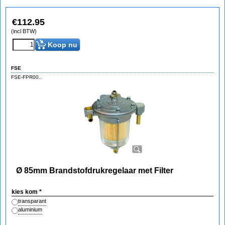
€
112.95
(incl BTW)
Koop nu
FSE
FSE-FPR00..
Ø 85mm Brandstofdrukregelaar met Filter
kies kom
*
transparant
aluminium