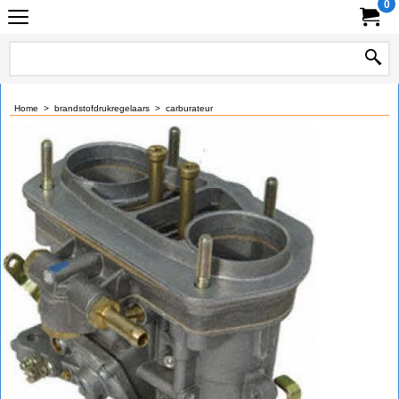
0
Home
>
brandstofdrukregelaars
>
carburateur