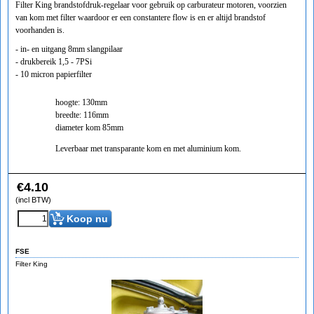
Filter King brandstofdruk-regelaar voor gebruik op carburateur motoren, voorzien
van kom met filter waardoor er een constantere flow is en er altijd brandstof
voorhanden is.
- in- en uitgang 8mm slangpilaar
- drukbereik 1,5 - 7PSi
- 10 micron papierfilter
hoogte: 130mm
breedte: 116mm
diameter kom 85mm
Leverbaar met transparante kom en met aluminium kom.
€
4.10
(incl BTW)
Koop nu
FSE
Filter King