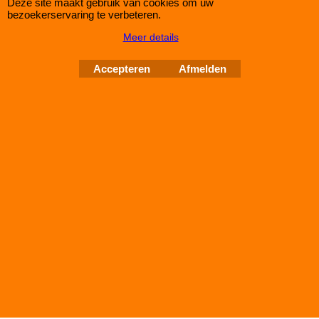
Deze site maakt gebruik van cookies om uw
bezoekerservaring te verbeteren.
Meer details
Accepteren
Afmelden
Brandstofdrukmeter tot 1 bar (15PSi)
Brandstofdruk-meter tot 1 bar (15PSi) voor gebruik icm carburateur bijvoorbeeld.
draad 1/8" NPT.
IMPROMAXX
L-Tec Shop 2026
Improve Tuning 28 jaar jong
Webwinkel gemaakt met
ShopFactory webwinkel
software.