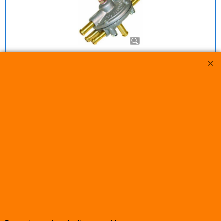
FSE Brandstofdrukregelaar Turbo Twin Carb
Benzinedrukregelaar voor auto's die zijn voorzien van Turbo met 2 carburateurs,
zoals bijv. de Maserati Bi-Turbo
De ingaande druk (injectiepomp) moet circa 3 bar zijn, de uitgaande druk is dan 0,35
bar + de turbodruk (instelbaar)
€
24.50
(incl BTW)
Koop nu
FPG001