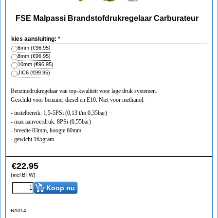
FSE Malpassi Brandstofdrukregelaar Carburateur
kies aansluiting:
*
6mm
(
€96.95
)
8mm
(
€96.95
)
10mm
(
€96.95
)
JIC6
(
€99.95
)
Benzinedrukregelaar van top-kwaliteit voor lage druk systemen.
Geschikt voor benzine, diesel en E10. Niet voor methanol.
- instelbereik: 1,5-5PSi (0,13 t/m 0,35bar)
- max aanvoerdruk: 8PSi (0,55bar)
- breedte 83mm, hoogte 60mm
- gewicht 165gram
€
22.95
(incl BTW)
Koop nu
RA014