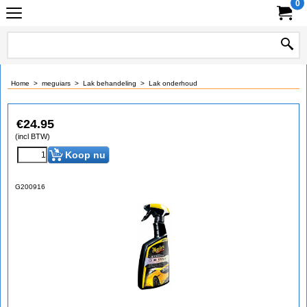
0
Home
>
meguiars
>
Lak behandeling
>
Lak onderhoud
€
24.95
(incl BTW)
Koop nu
G200916