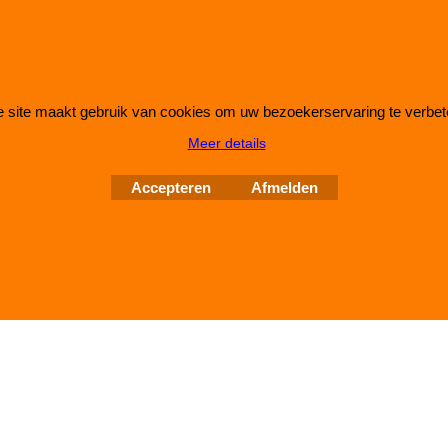
 site maakt gebruik van cookies om uw bezoekerservaring te verbet
Webwinkel gemaakt met
ShopFactory webwinkel
Meer details
software.
Accepteren
Afmelden