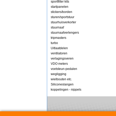
sportfilter kits
startpanelen
stickers/borden
sturen/sportstuur
stuurhuisverkorter
stuurnaaf
stuurnaafverlengers
tripmasters
turbo
Uitlaatdelen
ventilatoren
verlagingsveren
VDO meters
voetsteun-pedalen
wegligging
wielbouten etc.
Siliconeslangen
koppelingen - nippels