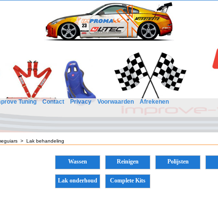
mprove Tuning
Contact
Privacy
Voorwaarden
Afrekenen
eguiars
>
Lak behandeling
Wassen
Reinigen
Polijsten
Lak onderhoud
Complete Kits