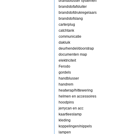
brandblusser systemen
brandstofafsluiter
brandstofdrukregelaars
brandstofslang
carterplug
catchtank
communicatie
dakluik
deurhendel/doorstrap
documenten map
elektriciteit
Ferodo
gordels
handblusser
handrem
heatwrap/hittewering
helmen en accessoires
hoodpins
jerrycan en acc
kaartleeslamp
kleding
koppelingen/nippels
lampen