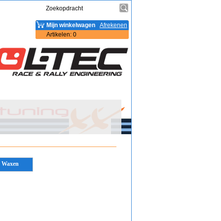
Mijn winkelwagen
Afrekenen
Artikelen
:
0
Waxen