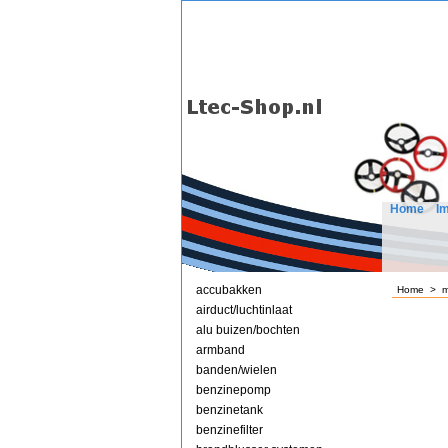
Home
I
accubakken
Home
>
m
airduct/luchtinlaat
alu buizen/bochten
armband
banden/wielen
benzinepomp
benzinetank
benzinefilter