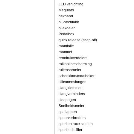
LED verlichting
Meguiars
nekband
oil catchtank
oliekoeler
Pedalbox
quick release (snap-off)
raamfolie
raamnet
remdrukverdelers
rolkooi bescherming
ruitensproeier
schenkkan/maatbeker
siliconenslangen
slangklemmen
slangverbinders
sleepogen
Snelheidsmeter
spatlappen
spoorverbreders
sport en race stoelen
sport luchtfilter