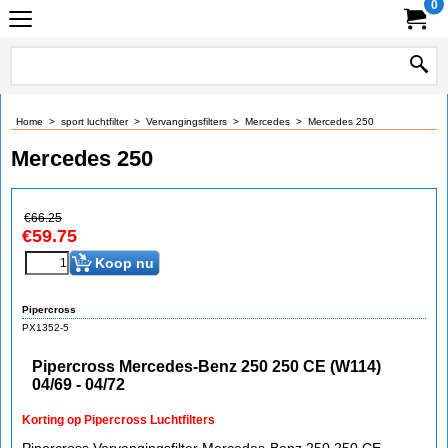
0
Home
>
sport luchtfilter
>
Vervangingsfilters
>
Mercedes
>
Mercedes 250
Mercedes 250
€
66.25
€
59.75
Koop nu
Pipercross
PX1352-5
Pipercross Mercedes-Benz 250 250 CE (W114)
04/69 - 04/72
Korting op Pipercross Luchtfilters