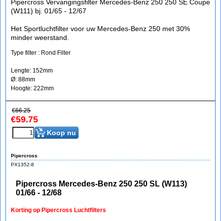
Pipercross Vervangingsfilter Mercedes-Benz 250 250 SE Coupe
(W111) bj. 01/65 - 12/67
Het Sportluchtfilter voor uw Mercedes-Benz 250 met 30%
minder weerstand.
Type filter : Rond Filter
Lengte: 152mm
Ø: 88mm
Hoogte: 222mm
€
66.25
€
59.75
Koop nu
Pipercross
PX1352-8
Pipercross Mercedes-Benz 250 250 SL (W113)
01/66 - 12/68
Korting op Pipercross Luchtfilters