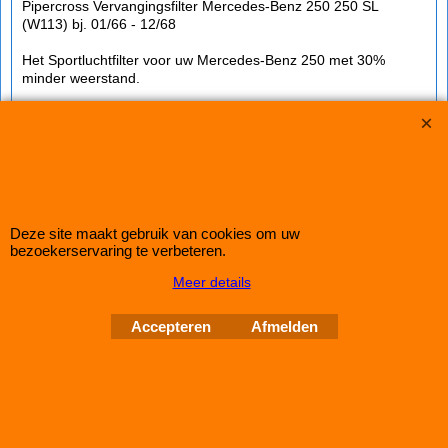
Pipercross Vervangingsfilter Mercedes-Benz 250 250 SL
(W113) bj. 01/66 - 12/68
Het Sportluchtfilter voor uw Mercedes-Benz 250 met 30%
minder weerstand.
Type filter : Rond Filter
Lengte: 152mm
Ø: 88mm
Hoogte: 222mm
IMPROMAXX
L-Tec Shop 2026
Deze site maakt gebruik van cookies om uw
Improve Tuning 28 jaar jong
bezoekerservaring te verbeteren.
Meer details
Webwinkel gemaakt met
ShopFactory webwinkel
software.
Accepteren
Afmelden