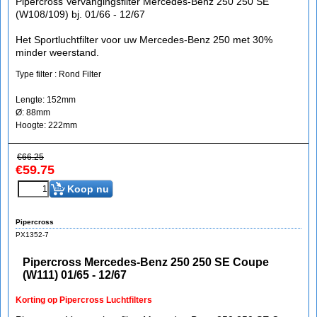
Pipercross Vervangingsfilter Mercedes-Benz 250 250 SE
(W108/109) bj. 01/66 - 12/67
Het Sportluchtfilter voor uw Mercedes-Benz 250 met 30%
minder weerstand.
Type filter : Rond Filter
Lengte: 152mm
Ø: 88mm
Hoogte: 222mm
€
66.25
€
59.75
Koop nu
Pipercross
PX1352-7
Pipercross Mercedes-Benz 250 250 SE Coupe
(W111) 01/65 - 12/67
Korting op Pipercross Luchtfilters