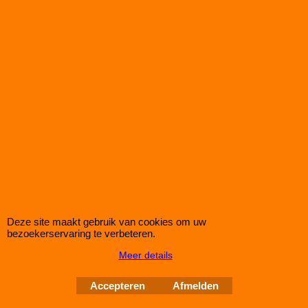
aansluitdiameter: Ø 110mm
Maat: 150x190mm
Voor max. vermogen: 250pk
€
109.00
(incl BTW)
Koop nu
RC0174
Deze site maakt gebruik van cookies om uw
bezoekerservaring te verbeteren.
Meer details
Pipercross Sportfilter Ø146mm - 200x250mm
Accepteren
Afmelden
Pipercross sportluchtfilter met rubberen aansluiting