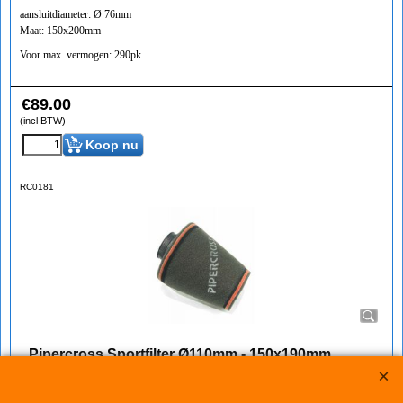
aansluitdiameter: Ø 76mm
Maat: 150x200mm
Voor max. vermogen: 290pk
€
89.00
(incl BTW)
Koop nu
RC0181
Pipercross Sportfilter Ø110mm - 150x190mm
Pipercross sportluchtfilter met rubberen aansluiting