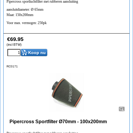
Pipercross sportluchtfilter met rubberen aansluiting
aansluitdiameter: Ø 65mm
Maat: 150x200mm
Voor max. vermogen: 250pk
€
69.95
(incl BTW)
Koop nu
RC0171
Pipercross Sportfilter Ø70mm - 100x200mm