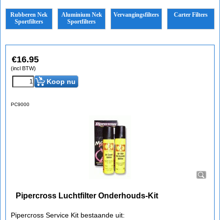
Rubberen Nek
Aluminium Nek
Vervangingsfilters
Carter Filters
Sportfilters
Sportfilters
€
16.95
(incl BTW)
Koop nu
PC9000
Pipercross Luchtfilter Onderhouds-Kit
Pipercross Service Kit bestaande uit: