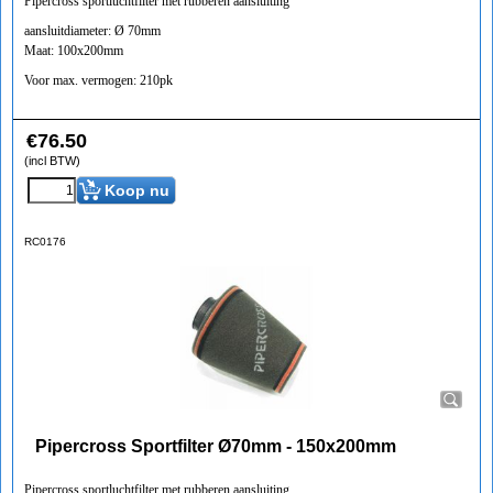
Pipercross sportluchtfilter met rubberen aansluiting
aansluitdiameter: Ø 70mm
Maat: 100x200mm
Voor max. vermogen: 210pk
€
76.50
(incl BTW)
Koop nu
RC0176
Pipercross Sportfilter Ø70mm - 150x200mm
Pipercross sportluchtfilter met rubberen aansluiting