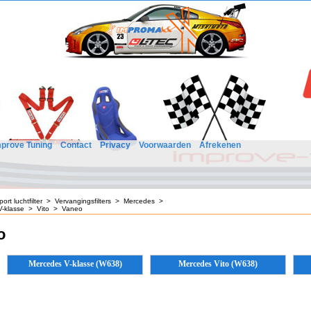
mprove Tuning
Contact
Privacy
Voorwaarden
Afrekenen
port luchtfilter
>
Vervangingsfilters
>
Mercedes
>
-klasse
>
Vito
>
Vaneo
o
Mercedes V-klasse (W638)
Mercedes Vito (W638)