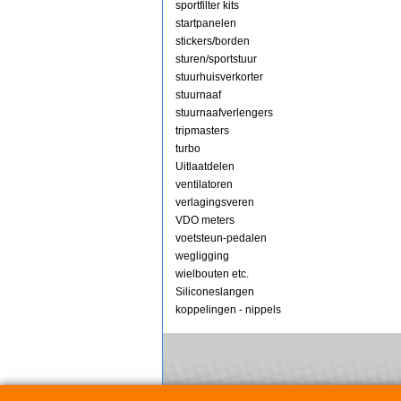
sportfilter kits
startpanelen
stickers/borden
sturen/sportstuur
stuurhuisverkorter
stuurnaaf
stuurnaafverlengers
tripmasters
turbo
Uitlaatdelen
ventilatoren
verlagingsveren
VDO meters
voetsteun-pedalen
wegligging
wielbouten etc.
Siliconeslangen
koppelingen - nippels