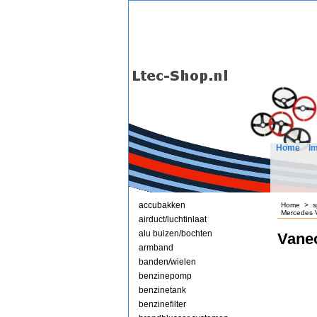
Home
I
accubakken
Home
>
s
Mercedes V
airduct/luchtinlaat
alu buizen/bochten
Vane
armband
banden/wielen
benzinepomp
benzinetank
benzinefilter