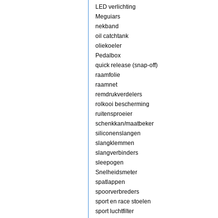
LED verlichting
Meguiars
nekband
oil catchtank
oliekoeler
Pedalbox
quick release (snap-off)
raamfolie
raamnet
remdrukverdelers
rolkooi bescherming
ruitensproeier
schenkkan/maatbeker
siliconenslangen
slangklemmen
slangverbinders
sleepogen
Snelheidsmeter
spatlappen
spoorverbreders
sport en race stoelen
sport luchtfilter