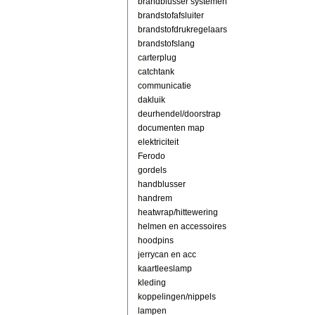
brandblusser systemen
brandstofafsluiter
brandstofdrukregelaars
brandstofslang
carterplug
catchtank
communicatie
dakluik
deurhendel/doorstrap
documenten map
elektriciteit
Ferodo
gordels
handblusser
handrem
heatwrap/hittewering
helmen en accessoires
hoodpins
jerrycan en acc
kaartleeslamp
kleding
koppelingen/nippels
lampen