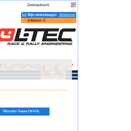
Mijn winkelwagen
Afrekenen
Artikelen
:
0
Mercedes Vaneo (W414)