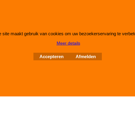
 site maakt gebruik van cookies om uw bezoekerservaring te verbet
Webwinkel gemaakt met
ShopFactory webwinkel
Meer details
software.
Accepteren
Afmelden