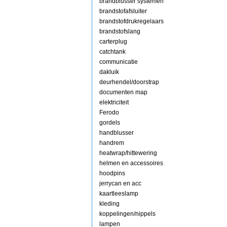
brandblusser systemen
brandstofafsluiter
brandstofdrukregelaars
brandstofslang
carterplug
catchtank
communicatie
dakluik
deurhendel/doorstrap
documenten map
elektriciteit
Ferodo
gordels
handblusser
handrem
heatwrap/hittewering
helmen en accessoires
hoodpins
jerrycan en acc
kaartleeslamp
kleding
koppelingen/nippels
lampen