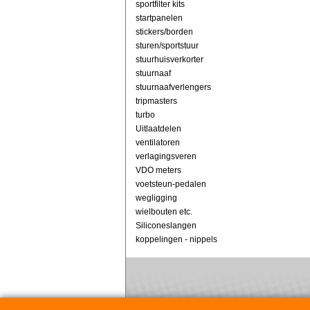
sportfilter kits
startpanelen
stickers/borden
sturen/sportstuur
stuurhuisverkorter
stuurnaaf
stuurnaafverlengers
tripmasters
turbo
Uitlaatdelen
ventilatoren
verlagingsveren
VDO meters
voetsteun-pedalen
wegligging
wielbouten etc.
Siliconeslangen
koppelingen - nippels