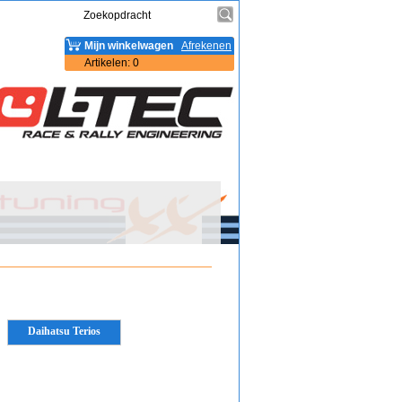
Mijn winkelwagen
Afrekenen
Artikelen
:
0
Daihatsu Terios