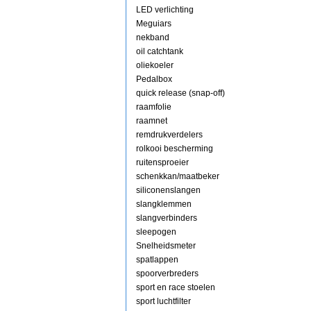
LED verlichting
Meguiars
nekband
oil catchtank
oliekoeler
Pedalbox
quick release (snap-off)
raamfolie
raamnet
remdrukverdelers
rolkooi bescherming
ruitensproeier
schenkkan/maatbeker
siliconenslangen
slangklemmen
slangverbinders
sleepogen
Snelheidsmeter
spatlappen
spoorverbreders
sport en race stoelen
sport luchtfilter