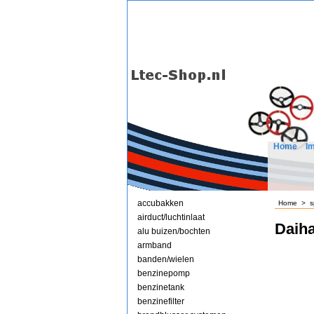
Home
I
accubakken
Home
>
s
airduct/luchtinlaat
Daih
alu buizen/bochten
armband
banden/wielen
benzinepomp
benzinetank
benzinefilter