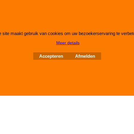
 site maakt gebruik van cookies om uw bezoekerservaring te verbet
Webwinkel gemaakt met
ShopFactory webwinkel
Meer details
software.
Accepteren
Afmelden