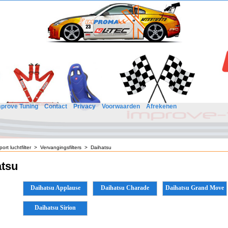
mprove Tuning
Contact
Privacy
Voorwaarden
Afrekenen
port luchtfilter
>
Vervangingsfilters
>
Daihatsu
atsu
Daihatsu Applause
Daihatsu Charade
Daihatsu Grand Move
Daihatsu Sirion