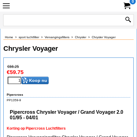
0
Home
>
sport luchtfilter
>
Vervangingsfilters
>
Chrysler
>
Chrysler Voyager
Chrysler Voyager
€
66.25
€
59.75
Koop nu
Pipercross
PP1359-9
Pipercross Chrysler Voyager / Grand Voyager 2.0
01/95 - 04/01
Korting op Pipercross Luchtfilters