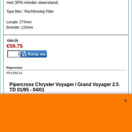
met 30% minder weerstand.
Type filter : Rechthoekig Filter
Lengte: 273mm
Breedte: 133mm
€
66.25
€
59.75
Koop nu
Pipercross
PP1359-14
Pipercross Chrysler Voyager / Grand Voyager 2.5
TD 01/95 - 04/01
Korting op Pipercross Luchtfilters
Pipercross Vervangingsfilter Chrysler Voyager / Grand Voyager
2.5 TD bj. 01/95 - 04/01
Het Sportluchtfilter voor uw Chrysler Voyager / Grand Voyager
met 30% minder weerstand.