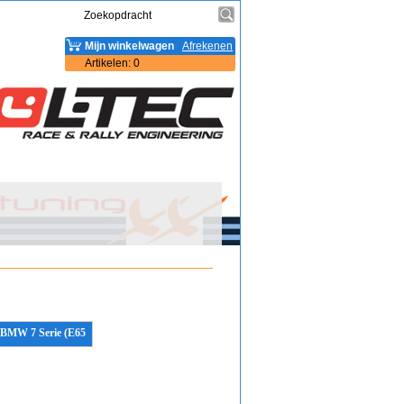
Mijn winkelwagen
Afrekenen
Artikelen
:
0
BMW 7 Serie (E65