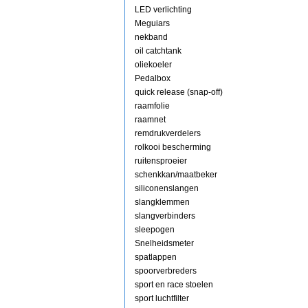
LED verlichting
Meguiars
nekband
oil catchtank
oliekoeler
Pedalbox
quick release (snap-off)
raamfolie
raamnet
remdrukverdelers
rolkooi bescherming
ruitensproeier
schenkkan/maatbeker
siliconenslangen
slangklemmen
slangverbinders
sleepogen
Snelheidsmeter
spatlappen
spoorverbreders
sport en race stoelen
sport luchtfilter