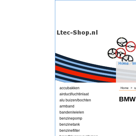
Home
I
accubakken
Home
>
s
airduct/luchtinlaat
BMW 
alu buizen/bochten
armband
banden/wielen
benzinepomp
benzinetank
benzinefilter