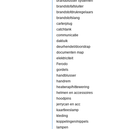
brandblusser systemen
brandstofafsluiter
brandstofdrukregelaars
brandstofslang
carterplug
catchtank
communicatie
dakluik
deurhendel/doorstrap
documenten map
elektriciteit
Ferodo
gordels
handblusser
handrem
heatwrap/hittewering
helmen en accessoires
hoodpins
jerrycan en acc
kaartleeslamp
kleding
koppelingen/nippels
lampen