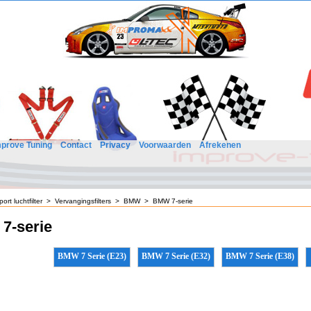
mprove Tuning
Contact
Privacy
Voorwaarden
Afrekenen
port luchtfilter
>
Vervangingsfilters
>
BMW
>
BMW 7-serie
7-serie
BMW 7 Serie (E23)
BMW 7 Serie (E32)
BMW 7 Serie (E38)