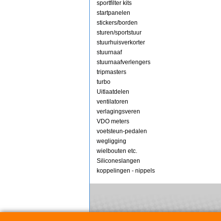
sportfilter kits
startpanelen
stickers/borden
sturen/sportstuur
stuurhuisverkorter
stuurnaaf
stuurnaafverlengers
tripmasters
turbo
Uitlaatdelen
ventilatoren
verlagingsveren
VDO meters
voetsteun-pedalen
wegligging
wielbouten etc.
Siliconeslangen
koppelingen - nippels