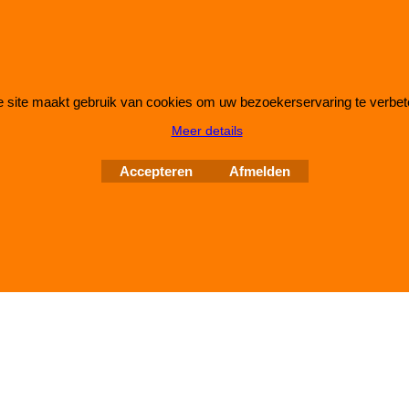
 site maakt gebruik van cookies om uw bezoekerservaring te verbet
Webwinkel gemaakt met
ShopFactory webwinkel
Meer details
software.
Accepteren
Afmelden