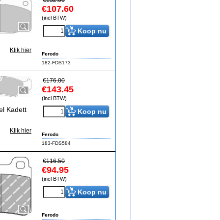
€
132.00
€
107.60
(incl BTW)
Koop nu
Klik hier
Ferodo
182-FDS173
€
176.00
€
143.45
(incl BTW)
l Kadett
Koop nu
Klik hier
Ferodo
183-FDS584
€
116.50
€
94.95
(incl BTW)
Koop nu
Ferodo