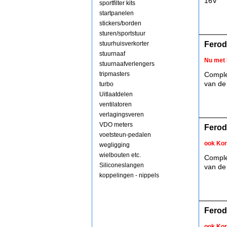
16V
sportfilter kits
startpanelen
stickers/borden
sturen/sportstuur
stuurhuisverkorter
Ferod
stuurnaaf
Nu met 
stuurnaafverlengers
tripmasters
Comple
van de
turbo
Uitlaatdelen
ventilatoren
verlagingsveren
VDO meters
Ferod
voetsteun-pedalen
ook Kor
wegligging
wielbouten etc.
Comple
Siliconeslangen
van de 
koppelingen - nippels
Ferod
ook Kor