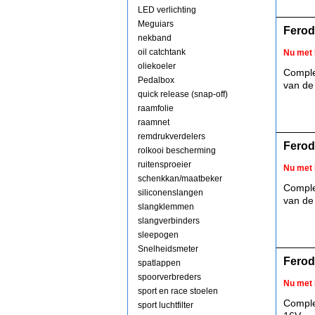
LED verlichting
Meguiars
Ferod
nekband
oil catchtank
Nu met 
oliekoeler
Comple
Pedalbox
van de 
quick release (snap-off)
raamfolie
raamnet
remdrukverdelers
Ferod
rolkooi bescherming
ruitensproeier
Nu met 
schenkkan/maatbeker
Comple
siliconenslangen
van de
slangklemmen
slangverbinders
sleepogen
Snelheidsmeter
Ferod
spatlappen
spoorverbreders
Nu met 
sport en race stoelen
Comple
sport luchtfilter