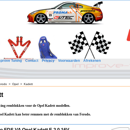
mprove Tuning
Contact
Privacy
Voorwaarden
Afrekenen
erodo
>
Opel
>
Kadett
t
ing remblokken voor de Opel Kadett modellen.
el Kadett kan beter remmen met de remblokken van Ferodo.
o FDS VA Opel Kadett E 2,0 16V