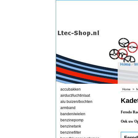
Home
I
accubakken
Home
>
f
airduct/luchtinlaat
Kadet
alu buizen/bochten
armband
Ferodo Rac
banden/wielen
benzinepomp
Ook uw Op
benzinetank
benzinefilter
Ferod