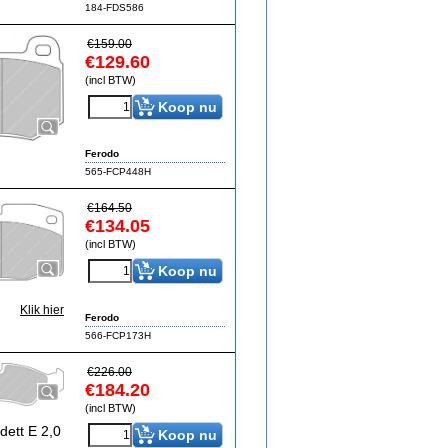
184-FDS586
€
159.00
€
129.60
(incl BTW)
Koop nu
Ferodo
565-FCP448H
€
164.50
€
134.05
(incl BTW)
Koop nu
Klik hier
Ferodo
566-FCP173H
€
226.00
€
184.20
(incl BTW)
ett E 2,0
Koop nu