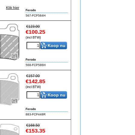
Klik hier
Ferodo
567-FCP584H
€
123.00
€
100.25
(incl BTW)
Koop nu
Ferodo
568-FCP586H
€
157.00
€
142.85
(incl BTW)
Koop nu
Ferodo
883-FCP448R
€
168.50
€
153.35