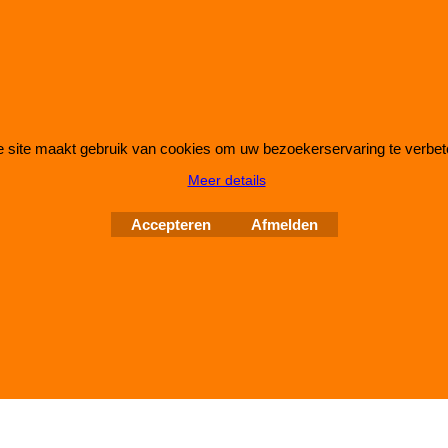
IMPROMAXX
L-Tec Shop 2026
Improve Tuning 28 jaar jong
 site maakt gebruik van cookies om uw bezoekerservaring te verbet
Meer details
Webwinkel gemaakt met
ShopFactory webwinkel
software.
Accepteren
Afmelden