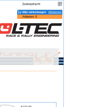
Mijn winkelwagen
Afrekenen
Artikelen
:
0