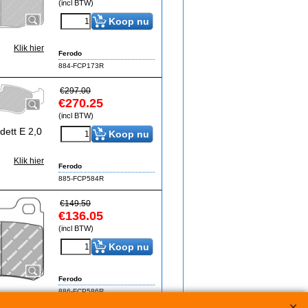
(incl BTW)
Koop nu
Klik hier
Ferodo
884-FCP173R
€
297.00
€
270.25
(incl BTW)
ett E 2,0
Koop nu
Klik hier
Ferodo
885-FCP584R
€
149.50
€
136.05
(incl BTW)
Koop nu
Ferodo
886-FCP586R