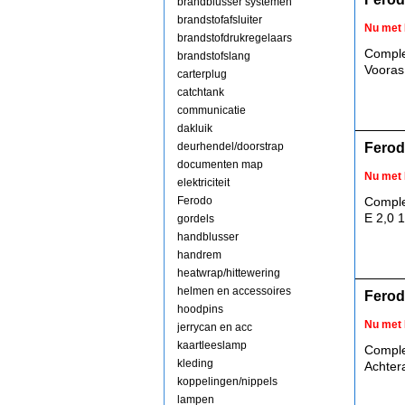
brandblusser systemen
brandstofafsluiter
Nu met 
brandstofdrukregelaars
Comple
brandstofslang
Vooras
carterplug
catchtank
communicatie
dakluik
deurhendel/doorstrap
Ferod
documenten map
Nu met 
elektriciteit
Ferodo
Comple
E 2,0 
gordels
handblusser
handrem
heatwrap/hittewering
helmen en accessoires
Ferod
hoodpins
Nu met 
jerrycan en acc
kaartleeslamp
Comple
kleding
Achter
koppelingen/nippels
lampen