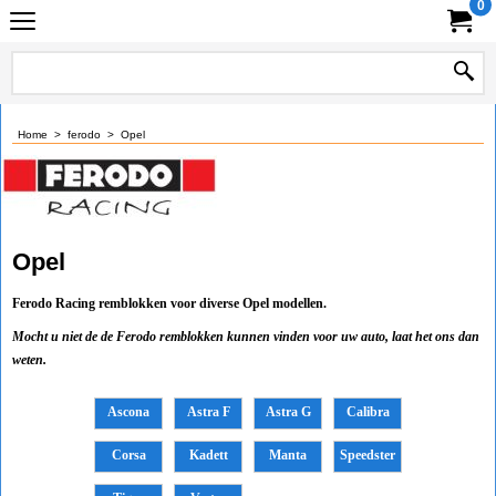
0
Home
>
ferodo
>
Opel
Opel
Ferodo Racing remblokken voor diverse Opel modellen.
Mocht u niet de de Ferodo remblokken kunnen vinden voor uw auto, laat het ons dan
weten.
Ascona
Astra F
Astra G
Calibra
Corsa
Kadett
Manta
Speedster