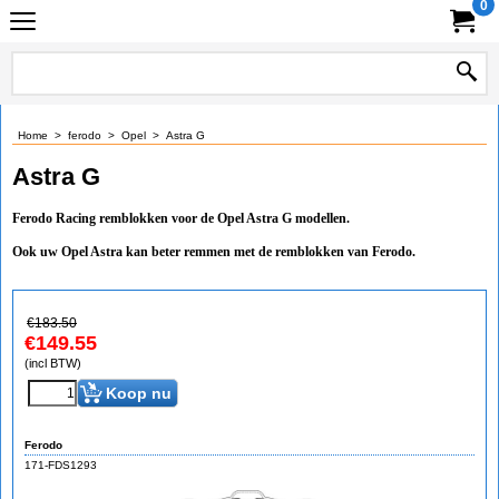
0
Home
>
ferodo
>
Opel
>
Astra G
Astra G
Ferodo Racing remblokken voor de Opel Astra G modellen.
Ook uw Opel Astra kan beter remmen met de remblokken van Ferodo.
€
183.50
€
149.55
(incl BTW)
Koop nu
Ferodo
171-FDS1293