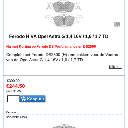
Ferodo H VA Opel Astra G 1,4 16V / 1,6 / 1,7 TD
Nu met Korting op Ferodo DS Perforrmance en DS2500
Complete set Ferodo DS2500 (H) remblokken voor de Vooras
van de Opel Astra G 1,4 16V / 1,6 / 1,7 TD
Klik hier
€
300.00
€
244.50
(incl BTW)
Koop nu
Ferodo
556-FCP1295H