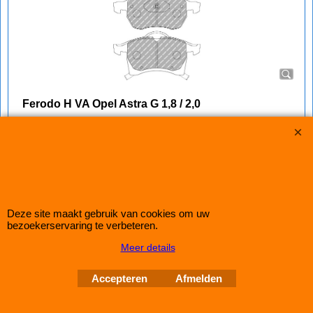
Ferodo H VA Opel Astra G 1,8 / 2,0
Nu met Korting op Ferodo DS Perforrmance en DS2500
Complete set Ferodo DS2500 (H) remblokken voor de Vooras
van de Opel Astra G 1,8 / 2,0
Klik hier
Deze site maakt gebruik van cookies om uw
IMPROMAXX
L-Tec Shop 2026
bezoekerservaring te verbeteren.
Improve Tuning 28 jaar jong
Meer details
Webwinkel gemaakt met
ShopFactory webwinkel
software.
Accepteren
Afmelden