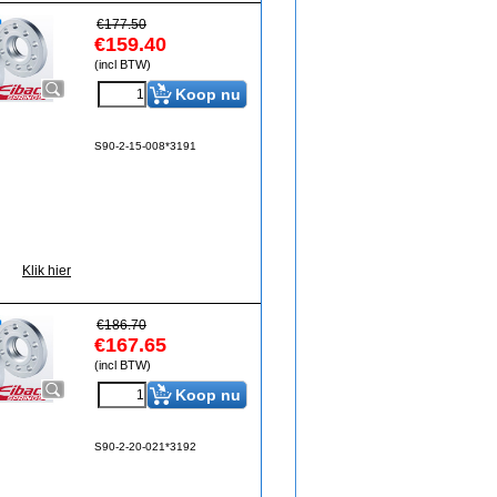
€
177.50
€
159.40
(incl BTW)
Koop nu
S90-2-15-008*3191
Klik hier
€
186.70
€
167.65
(incl BTW)
Koop nu
S90-2-20-021*3192