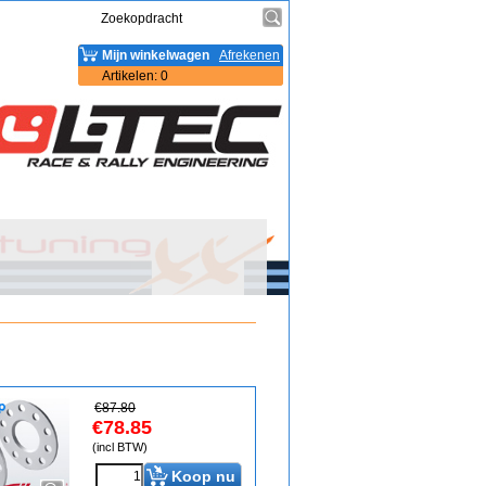
Mijn winkelwagen
Afrekenen
Artikelen
:
0
€
87.80
€
78.85
(incl BTW)
Koop nu