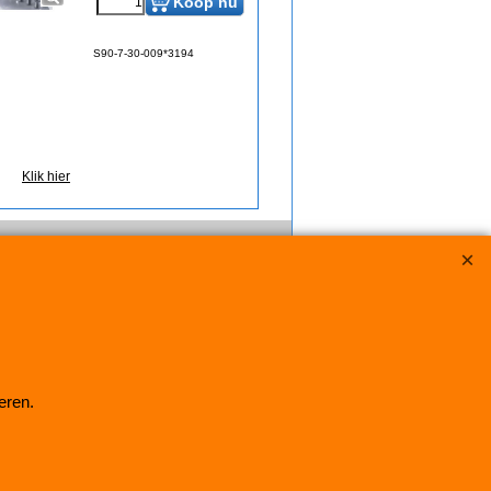
Koop nu
S90-7-30-009*3194
Klik hier
eren.