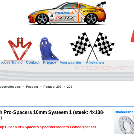
mprove Tuning
Contact
Privacy
Voorwaarden
Afrekenen
poorverbreders
>
Peugeot
>
Peugeot 206
>
206
h Pro-Spacers 10mm Systeem 1 (steek: 4x108-
)
 op Eibach Pro Spacers Spoorverbreders / Wheelspacers