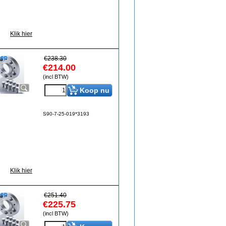
Klik hier
€
238.30
€
214.00
(incl BTW)
Koop nu
S90-7-25-019*3193
Klik hier
€
251.40
€
225.75
(incl BTW)