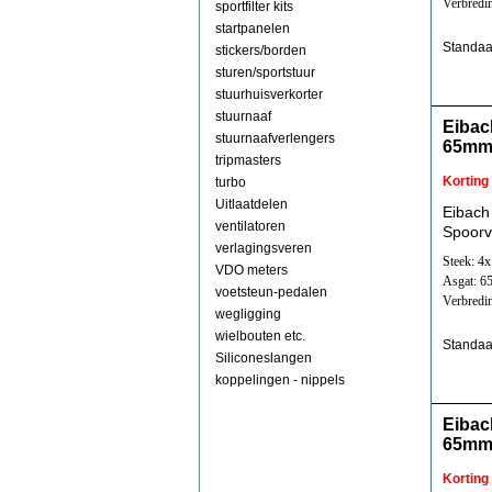
Verbredi
sportfilter kits
startpanelen
Standaa
stickers/borden
sturen/sportstuur
stuurhuisverkorter
stuurnaaf
Eibac
stuurnaafverlengers
65mm
tripmasters
Korting
turbo
Uitlaatdelen
Eibach
ventilatoren
Spoorv
verlagingsveren
Steek: 4
VDO meters
Asgat: 
voetsteun-pedalen
Verbredi
wegligging
wielbouten etc.
Standaa
Siliconeslangen
koppelingen - nippels
Eibac
65mm
Korting