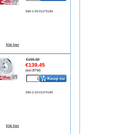
S90-1-05-012*3189
Klik hier
€
155.30
€
139.45
(incl BTW)
Koop nu
S90-2-10-013*3190
Klik hier