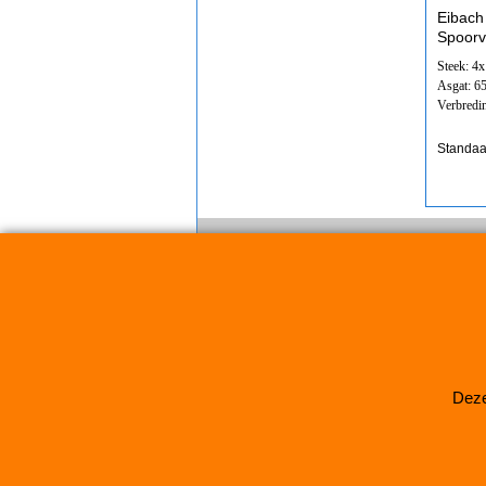
Eibach
Spoorv
Steek: 4
Asgat: 
Verbredi
Standaa
Deze