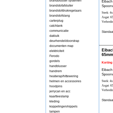
brandblusser systemen
Eibach
brandstofafsluiter
Spoorv
brandstofdrukregelaars
Steek: 4
brandstofslang
Asgat: 
carterplug
Verbredi
catchtank
communicatie
Standaa
dakluik
deurhendel/doorstrap
documenten map
Eibac
elektriciteit
65mm
Ferodo
gordels
Korting
handblusser
Eibach
handrem
Spoorv
heatwrap/hittewering
Steek: 4
helmen en accessoires
Asgat: 
hoodpins
Verbredi
jerrycan en acc
kaartleeslamp
Standaa
kleding
koppelingen/nippels
lampen