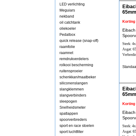
LED verlichting
Eibac
Meguiars
65mm
nekband
Korting
oil catchtank
oliekoeler
Eibach
Pedalbox
Spoorv
quick release (snap-off)
Steek: 4
raamfolie
Asgat: 
raamnet
Verbredi
remdrukverdelers
rolkooi bescherming
Standaa
ruitensproeier
schenkkan/maatbeker
siliconenslangen
Eibac
slangklemmen
65mm
slangverbinders
sleepogen
Korting
Snelheidsmeter
Eibach
spatlappen
Spoorv
spoorverbreders
sport en race stoelen
Steek: 4
Asgat: 
sport luchtfilter