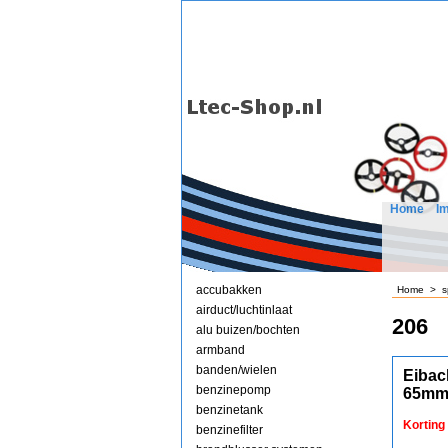
Home
I
accubakken
Home
>
s
airduct/luchtinlaat
206
alu buizen/bochten
armband
banden/wielen
Eibac
benzinepomp
65mm
benzinetank
Korting
benzinefilter