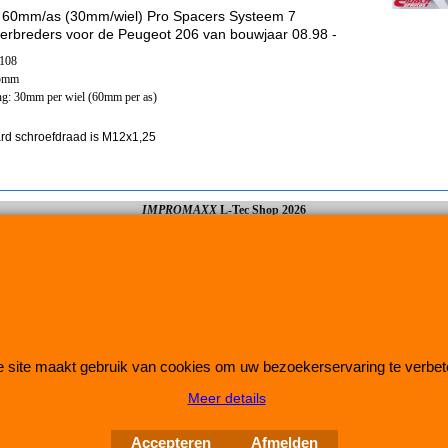
 60mm/as (30mm/wiel) Pro Spacers Systeem 7
erbreders voor de Peugeot 206 van bouwjaar 08.98 -
x108
65mm
ng: 30mm per wiel (60mm per as)
rd schroefdraad is M12x1,25
IMPROMAXX
L-Tec Shop 2026
Improve Tuning 28 jaar jong
 site maakt gebruik van cookies om uw bezoekerservaring te verbet
Meer details
Webwinkel gemaakt met
ShopFactory webwinkel
software.
Accepteren
Afmelden