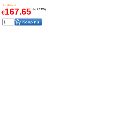
€
186.70
167.65
(incl BTW)
€
Koop nu