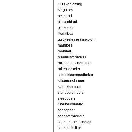
LED verlichting
Meguiars
nekband
oil catchtank
oliekoeler
Pedalbox
quick release (snap-off)
raamfolie
raamnet
remdrukverdelers
rolkooi bescherming
ruitensproeier
schenkkan/maatbeker
siliconenslangen
slangklemmen
slangverbinders
sleepogen
Snelheidsmeter
spatlappen
spoorverbreders
sport en race stoelen
sport luchtfilter