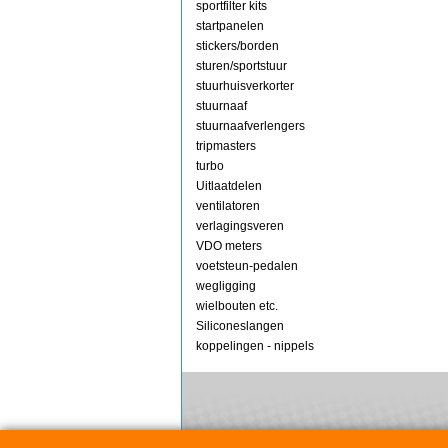
sportfilter kits
startpanelen
stickers/borden
sturen/sportstuur
stuurhuisverkorter
stuurnaaf
stuurnaafverlengers
tripmasters
turbo
Uitlaatdelen
ventilatoren
verlagingsveren
VDO meters
voetsteun-pedalen
wegligging
wielbouten etc.
Siliconeslangen
koppelingen - nippels