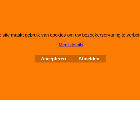
 site maakt gebruik van cookies om uw bezoekerservaring te verbet
Webwinkel gemaakt met
ShopFactory webwinkel
Meer details
software.
Accepteren
Afmelden