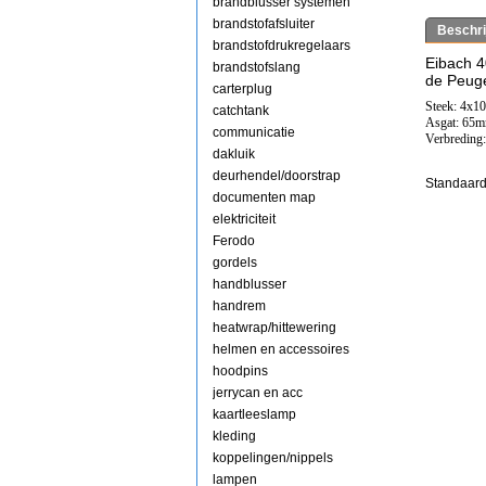
brandblusser systemen
brandstofafsluiter
Beschri
brandstofdrukregelaars
Eibach 
brandstofslang
de Peuge
carterplug
Steek: 4x1
catchtank
Asgat: 65
communicatie
Verbreding
dakluik
deurhendel/doorstrap
Standaard
documenten map
elektriciteit
Ferodo
gordels
handblusser
handrem
heatwrap/hittewering
helmen en accessoires
hoodpins
jerrycan en acc
kaartleeslamp
kleding
koppelingen/nippels
lampen