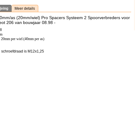
jving
Meer details
40mm/as (20mm/wiel) Pro Spacers Systeem 2 Spoorverbreders voor
ot 206 van bouwjaar 08.98 -
08
mm
: 20mm per wiel (40mm per as)
 schroefdraad is M12x1,25