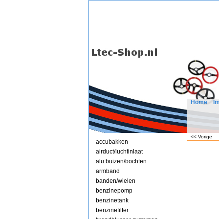
Home
I
<< Vorige
accubakken
airduct/luchtinlaat
alu buizen/bochten
armband
banden/wielen
benzinepomp
benzinetank
benzinefilter