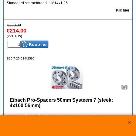
Standaard schroefdraad is M14x1,25
Klik hier
€
238.30
€
214.00
(incl BTW)
Koop nu
S90-7-25-034*2595
Eibach Pro-Spacers 50mm Systeem 7 (steek:
4x100-56mm)
Korting op Eibach Pro Spacers Spoorverbreders / Wheelspacers
Eibach 50mm/as (25mm/wiel) Pro Spacers Systeem 7
Spoorverbreders voor de Mini Mini van bouwjaar 10.07 -