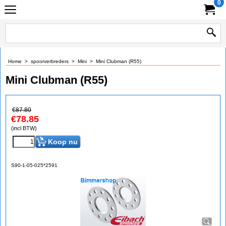
0
Home
>
spoorverbreders
>
Mini
>
Mini Clubman (R55)
Mini Clubman (R55)
€
87.80
€
78.85
(incl BTW)
Koop nu
S90-1-05-025*2591