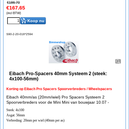
€
186.70
€
167.65
(incl BTW)
Koop nu
S90-2-20-016*2594
Eibach Pro-Spacers 40mm Systeem 2 (steek:
4x100-56mm)
Korting op Eibach Pro Spacers Spoorverbreders / Wheelspacers
Eibach 40mm/as (20mm/wiel) Pro Spacers Systeem 2
Spoorverbreders voor de Mini Mini van bouwjaar 10.07 -
Steek: 4x100
Asgat: 56mm
Verbreding: 20mm per wiel (40mm per as)