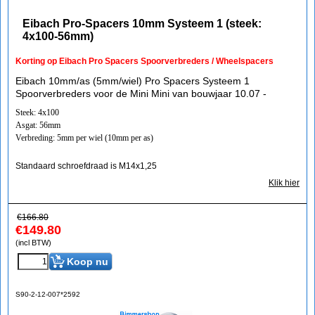
Eibach Pro-Spacers 10mm Systeem 1 (steek:
4x100-56mm)
Korting op Eibach Pro Spacers Spoorverbreders / Wheelspacers
Eibach 10mm/as (5mm/wiel) Pro Spacers Systeem 1
Spoorverbreders voor de Mini Mini van bouwjaar 10.07 -
Steek: 4x100
Asgat: 56mm
Verbreding: 5mm per wiel (10mm per as)
Standaard schroefdraad is M14x1,25
Klik hier
€
166.80
€
149.80
(incl BTW)
Koop nu
S90-2-12-007*2592