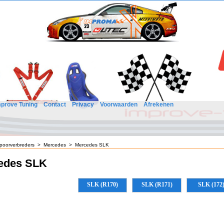
mprove Tuning
Contact
Privacy
Voorwaarden
Afrekenen
poorverbreders
>
Mercedes
>
Mercedes SLK
edes SLK
SLK (R170)
SLK (R171)
SLK (172