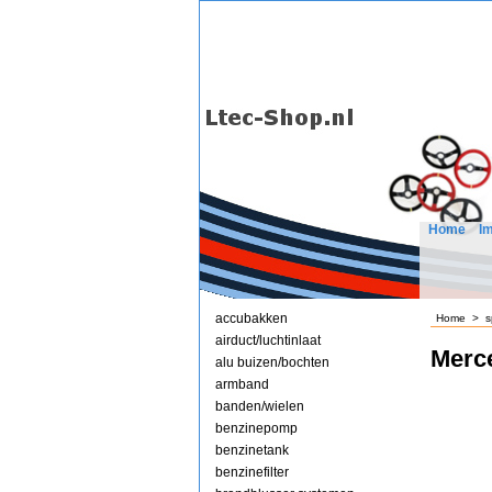
Home
I
accubakken
Home
>
s
airduct/luchtinlaat
Merc
alu buizen/bochten
armband
banden/wielen
benzinepomp
benzinetank
benzinefilter