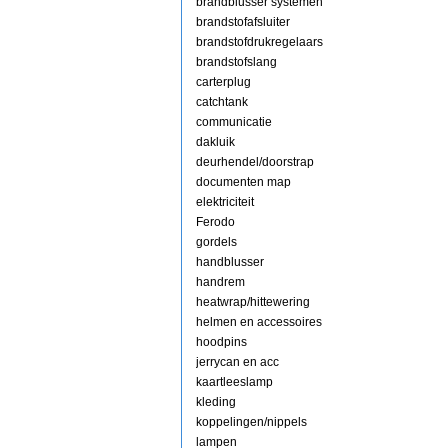
brandblusser systemen
brandstofafsluiter
brandstofdrukregelaars
brandstofslang
carterplug
catchtank
communicatie
dakluik
deurhendel/doorstrap
documenten map
elektriciteit
Ferodo
gordels
handblusser
handrem
heatwrap/hittewering
helmen en accessoires
hoodpins
jerrycan en acc
kaartleeslamp
kleding
koppelingen/nippels
lampen