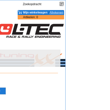
Mijn winkelwagen
Afrekenen
Artikelen
:
0
)