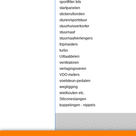
sportfilter kits
startpanelen
stickers/borden
sturen/sportstuur
stuurhuisverkorter
stuurnaaf
stuurnaafverlengers
tripmasters
turbo
Uitlaatdelen
ventilatoren
verlagingsveren
VDO meters
voetsteun-pedalen
wegligging
wielbouten etc.
Siliconeslangen
koppelingen - nippels