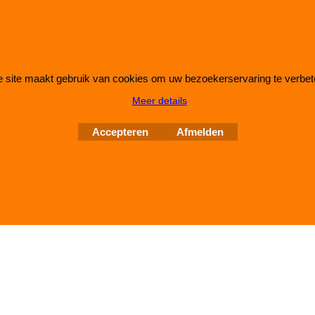
 site maakt gebruik van cookies om uw bezoekerservaring te verbet
Webwinkel gemaakt met
ShopFactory webwinkel
Meer details
software.
Accepteren
Afmelden