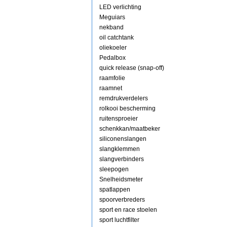
LED verlichting
Meguiars
nekband
oil catchtank
oliekoeler
Pedalbox
quick release (snap-off)
raamfolie
raamnet
remdrukverdelers
rolkooi bescherming
ruitensproeier
schenkkan/maatbeker
siliconenslangen
slangklemmen
slangverbinders
sleepogen
Snelheidsmeter
spatlappen
spoorverbreders
sport en race stoelen
sport luchtfilter