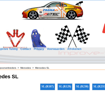
mprove Tuning
Contact
Privacy
Voorwaarden
Afrekenen
poorverbreders
>
Mercedes
>
Mercedes SL
edes SL
SL (R107)
SL (R129)
SL (R230)
SL (R231