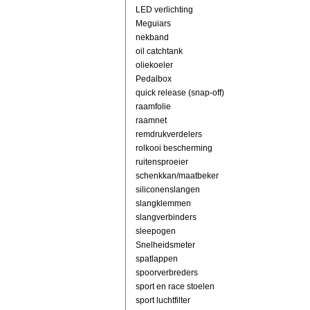
LED verlichting
Meguiars
nekband
oil catchtank
oliekoeler
Pedalbox
quick release (snap-off)
raamfolie
raamnet
remdrukverdelers
rolkooi bescherming
ruitensproeier
schenkkan/maatbeker
siliconenslangen
slangklemmen
slangverbinders
sleepogen
Snelheidsmeter
spatlappen
spoorverbreders
sport en race stoelen
sport luchtfilter