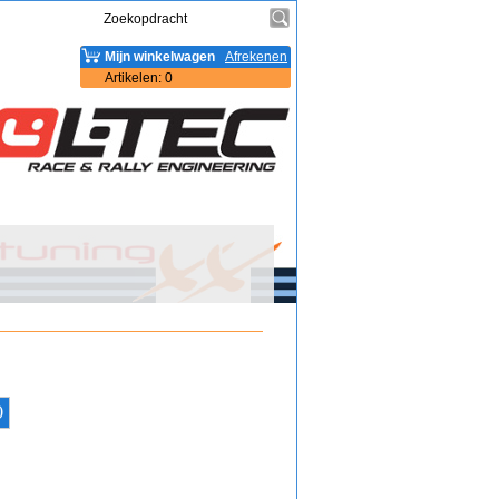
Mijn winkelwagen
Afrekenen
Artikelen
:
0
)