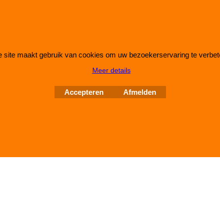
 site maakt gebruik van cookies om uw bezoekerservaring te verbet
Webwinkel gemaakt met
ShopFactory webwinkel
Meer details
software.
Accepteren
Afmelden