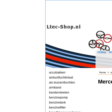
Home
I
accubakken
Home
>
s
airduct/luchtinlaat
Merc
alu buizen/bochten
armband
banden/wielen
benzinepomp
benzinetank
benzinefilter