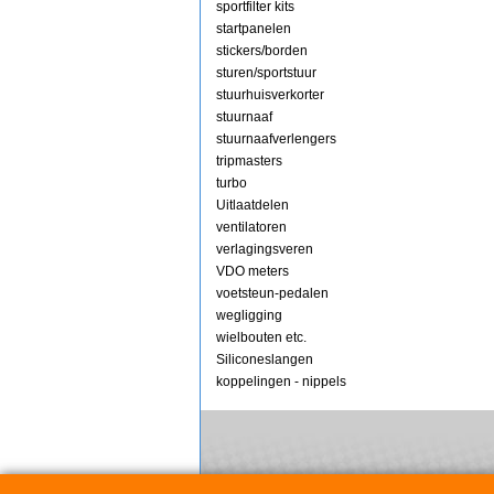
sportfilter kits
startpanelen
stickers/borden
sturen/sportstuur
stuurhuisverkorter
stuurnaaf
stuurnaafverlengers
tripmasters
turbo
Uitlaatdelen
ventilatoren
verlagingsveren
VDO meters
voetsteun-pedalen
wegligging
wielbouten etc.
Siliconeslangen
koppelingen - nippels