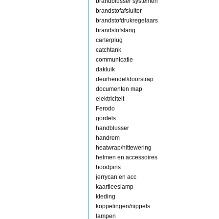
brandblusser systemen
brandstofafsluiter
brandstofdrukregelaars
brandstofslang
carterplug
catchtank
communicatie
dakluik
deurhendel/doorstrap
documenten map
elektriciteit
Ferodo
gordels
handblusser
handrem
heatwrap/hittewering
helmen en accessoires
hoodpins
jerrycan en acc
kaartleeslamp
kleding
koppelingen/nippels
lampen