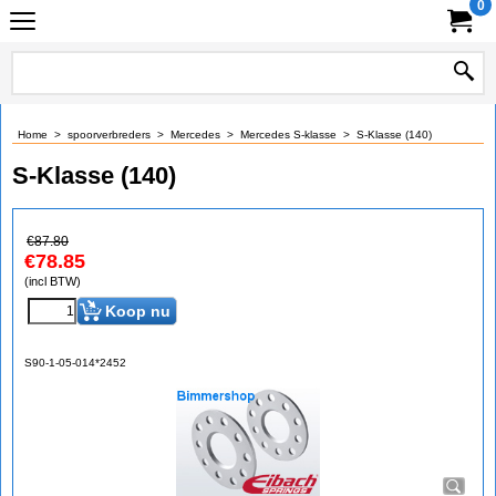
0
Home
>
spoorverbreders
>
Mercedes
>
Mercedes S-klasse
>
S-Klasse (140)
S-Klasse (140)
€
87.80
€
78.85
(incl BTW)
Koop nu
S90-1-05-014*2452