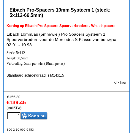
Eibach Pro-Spacers 10mm Systeem 1 (steek:
5x112-66,5mm)
Korting op Eibach Pro Spacers Spoorverbreders / Wheelspacers
Eibach 10mm/as (5mm/wiel) Pro Spacers Systeem 1
Spoorverbreders voor de Mercedes S-Klasse van bouwjaar
02.91 - 10.98
Steek: 5x112
Asgat: 66,5mm
Verbreding: 5mm per wiel (10mm per as)
Standaard schroefdraad is M14x1,5
Klik hier
€
155.30
€
139.45
(incl BTW)
Koop nu
S90-2-10-002*2453