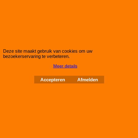
Eibach 60mm/as (30mm/wiel) Pro Spacers Systeem 7
Spoorverbreders voor de Mercedes E-Klasse van bouwjaar
03.03 - 07.09
Steek: 5x112
Asgat: 66,5mm
Verbreding: 30mm per wiel (60mm per as)
Standaard schroefdraad is M14x1,5
Deze site maakt gebruik van cookies om uw
Klik hier
bezoekerservaring te verbeteren.
Meer details
IMPROMAXX
L-Tec Shop 2026
Improve Tuning 28 jaar jong
Accepteren
Afmelden
Webwinkel gemaakt met
ShopFactory webwinkel
software.