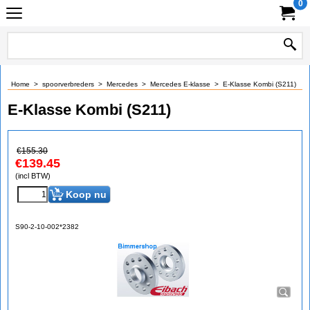
0
Home
>
spoorverbreders
>
Mercedes
>
Mercedes E-klasse
>
E-Klasse Kombi (S211)
E-Klasse Kombi (S211)
€
155.30
€
139.45
(incl BTW)
Koop nu
S90-2-10-002*2382