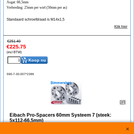
Asgat: 66,5mm
Verbreding: 25mm per wiel (50mm per as)
Standaard schroefdraad is M14x1,5
Klik hier
€
251.40
€
225.75
(incl BTW)
Koop nu
S90-7-30-007*2386
Eibach Pro-Spacers 60mm Systeem 7 (steek:
5x112-66,5mm)
Korting op Eibach Pro Spacers Spoorverbreders / Wheelspacers