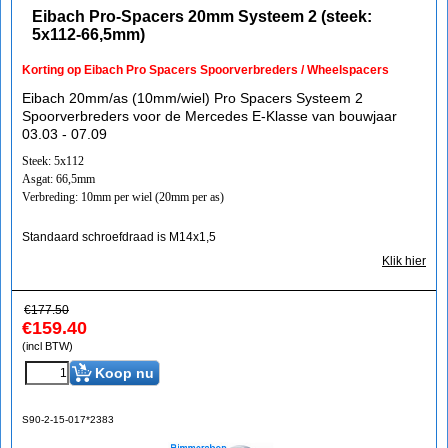
Eibach Pro-Spacers 20mm Systeem 2 (steek:
5x112-66,5mm)
Korting op Eibach Pro Spacers Spoorverbreders / Wheelspacers
Eibach 20mm/as (10mm/wiel) Pro Spacers Systeem 2
Spoorverbreders voor de Mercedes E-Klasse van bouwjaar
03.03 - 07.09
Steek: 5x112
Asgat: 66,5mm
Verbreding: 10mm per wiel (20mm per as)
Standaard schroefdraad is M14x1,5
Klik hier
€
177.50
€
159.40
(incl BTW)
Koop nu
S90-2-15-017*2383