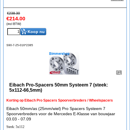
€
238.30
€
214.00
(incl BTW)
Koop nu
S90-7-25-016*2385
Eibach Pro-Spacers 50mm Systeem 7 (steek:
5x112-66,5mm)
Korting op Eibach Pro Spacers Spoorverbreders / Wheelspacers
Eibach 50mm/as (25mm/wiel) Pro Spacers Systeem 7
Spoorverbreders voor de Mercedes E-Klasse van bouwjaar
03.03 - 07.09
Steek: 5x112