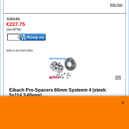
Klik hier
€
253.60
€
227.75
(incl BTW)
Koop nu
S90-4-30-016*1954
Eibach Pro-Spacers 60mm Systeem 4 (steek:
5x114,3-60mm)
Korting op Eibach Pro Spacers Spoorverbreders / Wheelspacers
Eibach 60mm/as (30mm/wiel) Pro Spacers Systeem 4
Spoorverbreders voor de Lexus GS van bouwjaar 04.05 -
Steek: 5x114,3