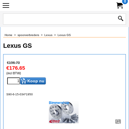
0
Home
>
spoorverbreders
>
Lexus
>
Lexus GS
Lexus GS
€
196.70
€
176.65
(incl BTW)
Koop nu
S90-6-15-034*1950