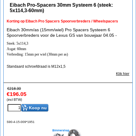
Eibach Pro-Spacers 30mm Systeem 6 (steek:
5x114,3-60mm)
Korting op Eibach Pro Spacers Spoorverbreders / Wheelspacers
Eibach 30mm/as (15mm/wiel) Pro Spacers Systeem 6
Spoorverbreders voor de Lexus GS van bouwjaar 04.05 -
Steek: 5x114,3
Asgat: 60mm
Verbreding: 15mm per wiel (30mm per as)
Standaard schroefdraad is M12x1,5
Klik hier
€
218.30
€
196.05
(incl BTW)
Koop nu
S90-4-15-009*1951