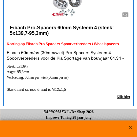
Eibach Pro-Spacers 60mm Systeem 4 (steek:
5x139,7-95,3mm)
Korting op Eibach Pro Spacers Spoorverbreders / Wheelspacers
Eibach 60mm/as (30mm/wiel) Pro Spacers Systeem 4
Spoorverbreders voor de Kia Sportage van bouwjaar 04.94 -
Steek: 5x139,7
Asgat: 95,3mm
Verbreding: 30mm per wiel (60mm per as)
Standaard schroefdraad is M12x1,5
Klik hier
IMPROMAXX
L-Tec Shop 2026
Improve Tuning 28 jaar jong
Webwinkel gemaakt met
ShopFactory webwinkel