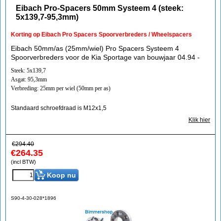
Eibach Pro-Spacers 50mm Systeem 4 (steek:
5x139,7-95,3mm)
Korting op Eibach Pro Spacers Spoorverbreders / Wheelspacers
Eibach 50mm/as (25mm/wiel) Pro Spacers Systeem 4
Spoorverbreders voor de Kia Sportage van bouwjaar 04.94 -
Steek: 5x139,7
Asgat: 95,3mm
Verbreding: 25mm per wiel (50mm per as)
Standaard schroefdraad is M12x1,5
Klik hier
€
294.40
€
264.35
(incl BTW)
Koop nu
S90-4-30-028*1896