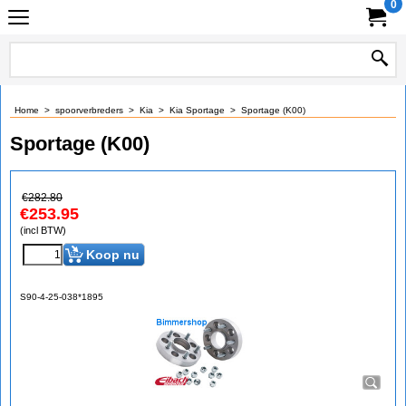
0
Home
>
spoorverbreders
>
Kia
>
Kia Sportage
>
Sportage (K00)
Sportage (K00)
€
282.80
€
253.95
(incl BTW)
Koop nu
S90-4-25-038*1895