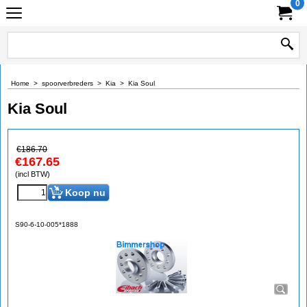
0
Home
>
spoorverbreders
>
Kia
>
Kia Soul
Kia Soul
€
186.70
€
167.65
(incl BTW)
Koop nu
S90-6-10-005*1888