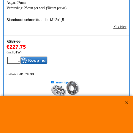
Asgat: 67mm
Verbreding: 25mm per wiel (50mm per as)
Standaard schroefdraad is M12x1,5
Klik hier
€
253.60
€
227.75
(incl BTW)
Koop nu
S90-4-30-015*1893
Eibach Pro-Spacers 60mm Systeem 4 (steek:
5x114,3-67mm)
Korting op Eibach Pro Spacers Spoorverbreders / Wheelspacers