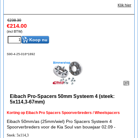
Klik hier
€
238.30
€
214.00
(incl BTW)
Koop nu
S90-4-25-016*1892
Eibach Pro-Spacers 50mm Systeem 4 (steek:
5x114,3-67mm)
Korting op Eibach Pro Spacers Spoorverbreders / Wheelspacers
Eibach 50mm/as (25mm/wiel) Pro Spacers Systeem 4
Spoorverbreders voor de Kia Soul van bouwjaar 02.09 -
Steek: 5x114,3