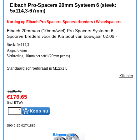
Eibach Pro-Spacers 20mm Systeem 6 (steek:
5x114,3-67mm)
Korting op Eibach Pro Spacers Spoorverbreders / Wheelspacers
Eibach 20mm/as (10mm/wiel) Pro Spacers Systeem 6
Spoorverbreders voor de Kia Soul van bouwjaar 02.09 -
Steek: 5x114,3
Asgat: 67mm
Verbreding: 10mm per wiel (20mm per as)
Standaard schroefdraad is M12x1,5
Klik hier
€
196.70
€
176.65
(incl BTW)
Koop nu
S90-6-15-027*1889