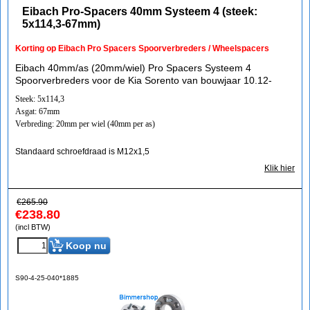
Eibach Pro-Spacers 40mm Systeem 4 (steek:
5x114,3-67mm)
Korting op Eibach Pro Spacers Spoorverbreders / Wheelspacers
Eibach 40mm/as (20mm/wiel) Pro Spacers Systeem 4
Spoorverbreders voor de Kia Sorento van bouwjaar 10.12-
Steek: 5x114,3
Asgat: 67mm
Verbreding: 20mm per wiel (40mm per as)
Standaard schroefdraad is M12x1,5
Klik hier
€
265.90
€
238.80
(incl BTW)
Koop nu
S90-4-25-040*1885