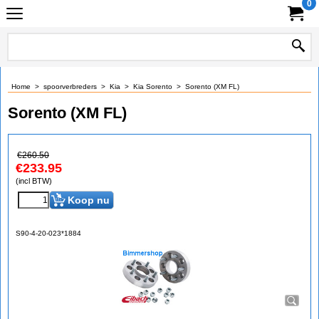
0
Home
>
spoorverbreders
>
Kia
>
Kia Sorento
>
Sorento (XM FL)
Sorento (XM FL)
€
260.50
€
233.95
(incl BTW)
Koop nu
S90-4-20-023*1884