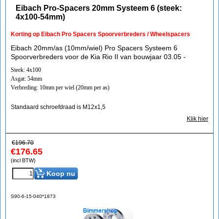
Eibach Pro-Spacers 20mm Systeem 6 (steek:
4x100-54mm)
Korting op Eibach Pro Spacers Spoorverbreders / Wheelspacers
Eibach 20mm/as (10mm/wiel) Pro Spacers Systeem 6
Spoorverbreders voor de Kia Rio II van bouwjaar 03.05 -
Steek: 4x100
Asgat: 54mm
Verbreding: 10mm per wiel (20mm per as)
Standaard schroefdraad is M12x1,5
Klik hier
€
196.70
€
176.65
(incl BTW)
Koop nu
S90-6-15-040*1873