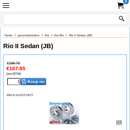
0
Home
>
spoorverbreders
>
Kia
>
Kia Rio
>
Rio II Sedan (JB)
Rio II Sedan (JB)
€
186.70
€
167.65
(incl BTW)
Koop nu
S90-6-10-015*1872