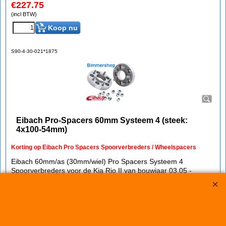
€
227.75
(incl BTW)
Koop nu
S90-4-30-021*1875
Eibach Pro-Spacers 60mm Systeem 4 (steek:
4x100-54mm)
Korting op Eibach Pro Spacers Spoorverbreders / Wheelspacers
Eibach 60mm/as (30mm/wiel) Pro Spacers Systeem 4
Spoorverbreders voor de Kia Rio II van bouwjaar 03.05 -
Steek: 4x100
Asgat: 54mm
Verbreding: 30mm per wiel (60mm per as)
Standaard schroefdraad is M12x1,5