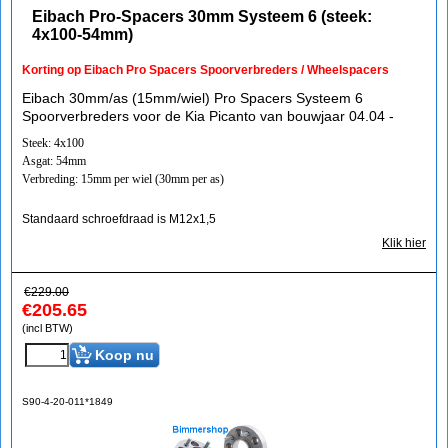
Eibach Pro-Spacers 30mm Systeem 6 (steek:
4x100-54mm)
Korting op Eibach Pro Spacers Spoorverbreders / Wheelspacers
Eibach 30mm/as (15mm/wiel) Pro Spacers Systeem 6
Spoorverbreders voor de Kia Picanto van bouwjaar 04.04 -
Steek: 4x100
Asgat: 54mm
Verbreding: 15mm per wiel (30mm per as)
Standaard schroefdraad is M12x1,5
Klik hier
€
229.00
€
205.65
(incl BTW)
Koop nu
S90-4-20-011*1849