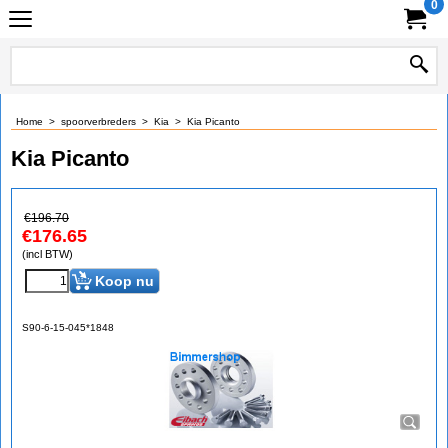
0
Home
>
spoorverbreders
>
Kia
>
Kia Picanto
Kia Picanto
€
196.70
€
176.65
(incl BTW)
Koop nu
S90-6-15-045*1848