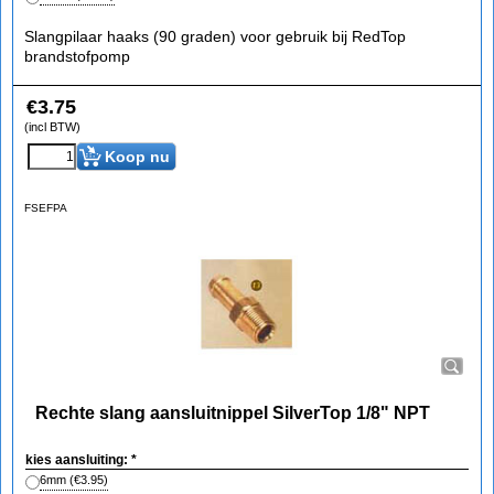
Slangpilaar haaks (90 graden) voor gebruik bij RedTop
brandstofpomp
€
3.75
(incl BTW)
Koop nu
FSEFPA
Rechte slang aansluitnippel SilverTop 1/8" NPT
kies aansluiting:
*
6mm
(
€3.95
)