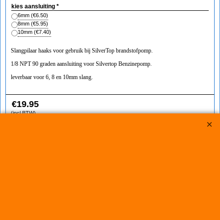
kies aansluiting
*
6mm
(
€6.50
)
8mm
(
€5.95
)
10mm
(
€7.40
)
Slangpilaar haaks voor gebruik bij SilverTop brandstofpomp.
1/8 NPT 90 graden aansluiting voor Silvertop Benzinepomp.
leverbaar voor 6, 8 en 10mm slang.
€
19.95
(incl BTW)
Koop nu
LTEC1112