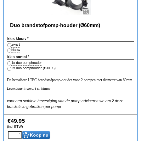
Duo brandstofpomp-houder (Ø60mm)
kies kleur:
*
zwart
blauw
kies aantal
*
1x duo pomphouder
2x duo pomphouder
(
€30.95
)
De betaalbare LTEC brandstofpomp-houder voor 2 pompen met diameter van 60mm.
Leverbaar in zwart en blauw
voor een stabiele bevestiging van de pomp adviseren we om 2 deze
brackets te gebruiken per pomp
€
49.95
(incl BTW)
Koop nu