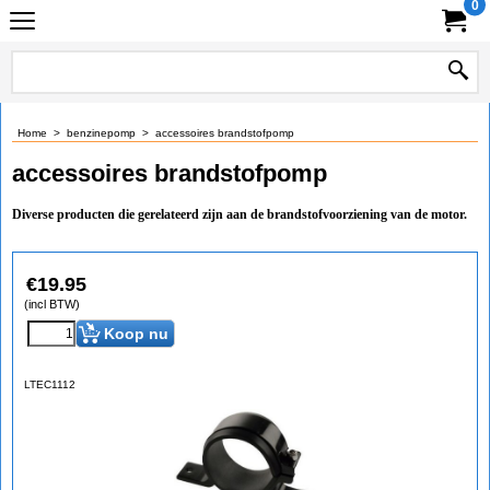
0
Home
>
benzinepomp
>
accessoires brandstofpomp
accessoires brandstofpomp
Diverse producten die gerelateerd zijn aan de brandstofvoorziening van de motor.
€
19.95
(incl BTW)
Koop nu
LTEC1112