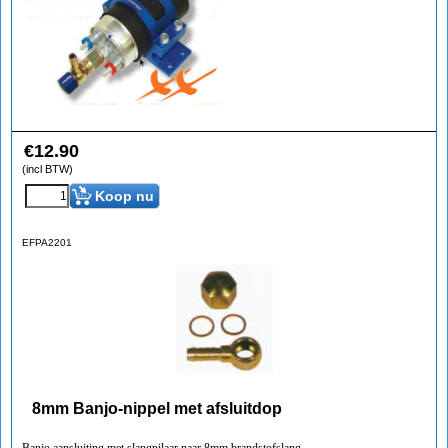
€
12.90
(incl BTW)
Koop nu
EFPA2201
8mm Banjo-nippel met afsluitdop