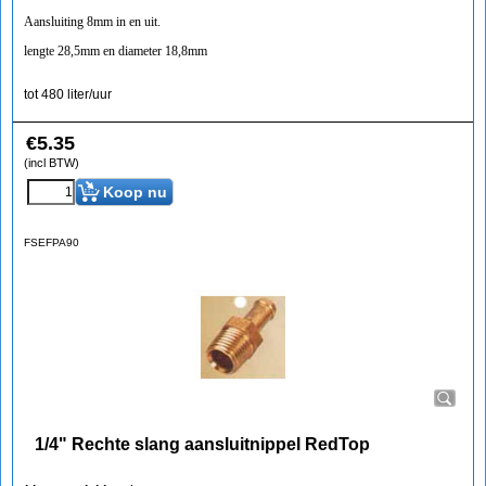
Aansluiting 8mm in en uit.
lengte 28,5mm en diameter 18,8mm
tot 480 liter/uur
€
5.35
(incl BTW)
Koop nu
FSEFPA90
1/4" Rechte slang aansluitnippel RedTop