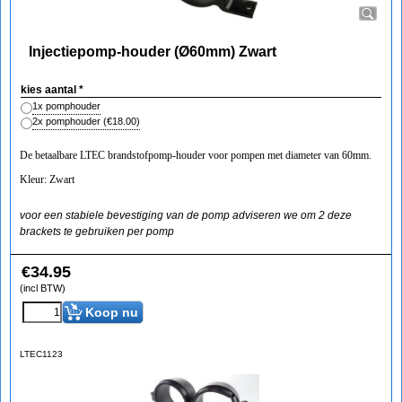
Injectiepomp-houder (Ø60mm) Zwart
kies aantal
*
1x pomphouder
2x pomphouder
(
€18.00
)
De betaalbare LTEC brandstofpomp-houder voor pompen met diameter van 60mm.
Kleur: Zwart
voor een stabiele bevestiging van de pomp adviseren we om 2 deze
brackets te gebruiken per pomp
€
34.95
(incl BTW)
Koop nu
LTEC1123