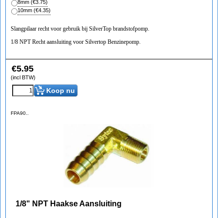
8mm
(
€3.75
)
10mm
(
€4.35
)
Slangpilaar recht voor gebruik bij SilverTop brandstofpomp.
1/8 NPT Recht aansluiting voor Silvertop Benzinepomp.
€
5.95
(incl BTW)
Koop nu
FPA90..
1/8" NPT Haakse Aansluiting