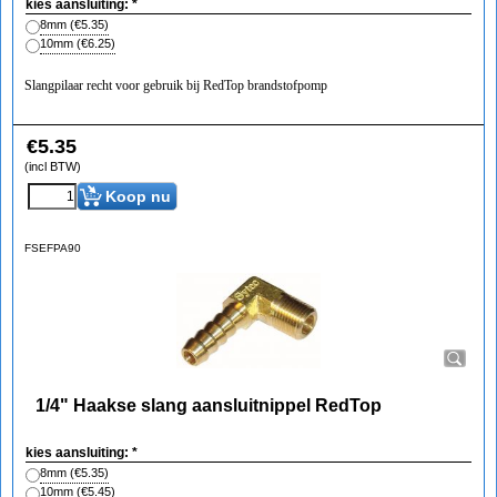
kies aansluiting:
*
8mm
(
€5.35
)
10mm
(
€6.25
)
Slangpilaar recht voor gebruik bij RedTop brandstofpomp
€
5.35
(incl BTW)
Koop nu
FSEFPA90
1/4" Haakse slang aansluitnippel RedTop
kies aansluiting:
*
8mm
(
€5.35
)
10mm
(
€5.45
)