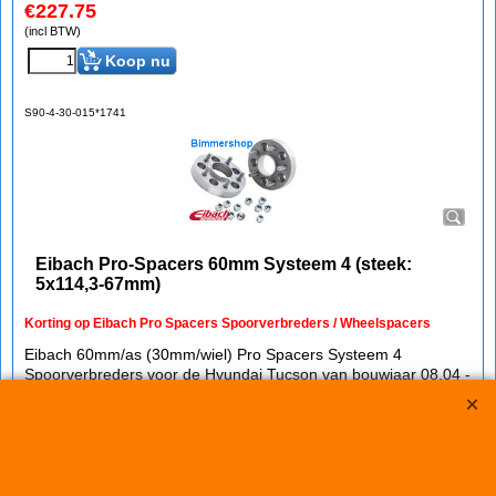
€
227.75
(incl BTW)
Koop nu
S90-4-30-015*1741
Eibach Pro-Spacers 60mm Systeem 4 (steek:
5x114,3-67mm)
Korting op Eibach Pro Spacers Spoorverbreders / Wheelspacers
Eibach 60mm/as (30mm/wiel) Pro Spacers Systeem 4
Spoorverbreders voor de Hyundai Tucson van bouwjaar 08.04 -
Steek: 5x114,3
Asgat: 67mm
Verbreding: 30mm per wiel (60mm per as)
Standaard schroefdraad is M12x1,5