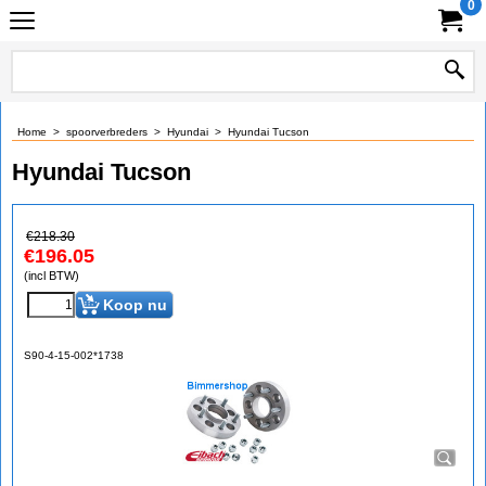
0
Home
>
spoorverbreders
>
Hyundai
>
Hyundai Tucson
Hyundai Tucson
€
218.30
€
196.05
(incl BTW)
Koop nu
S90-4-15-002*1738