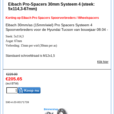
Eibach Pro-Spacers 30mm Systeem 4 (steek:
5x114,3-67mm)
Korting op Eibach Pro Spacers Spoorverbreders / Wheelspacers
Eibach 30mm/as (15mm/wiel) Pro Spacers Systeem 4
Spoorverbreders voor de Hyundai Tucson van bouwjaar 08.04 -
Steek: 5x114,3
Asgat: 67mm
Verbreding: 15mm per wiel (30mm per as)
Standaard schroefdraad is M12x1,5
Klik hier
€
229.00
€
205.65
(incl BTW)
Koop nu
S90-4-20-001*1739