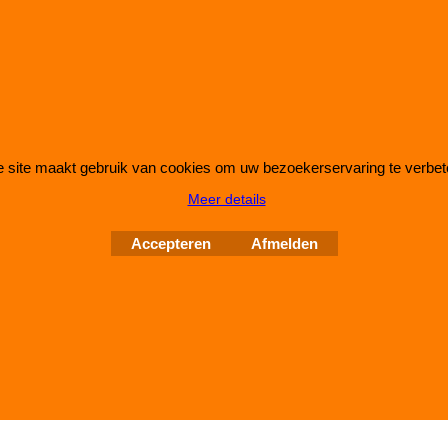
IMPROMAXX
L-Tec Shop 2026
Improve Tuning 28 jaar jong
 site maakt gebruik van cookies om uw bezoekerservaring te verbet
Meer details
Webwinkel gemaakt met
ShopFactory webwinkel
Accepteren
Afmelden
software.