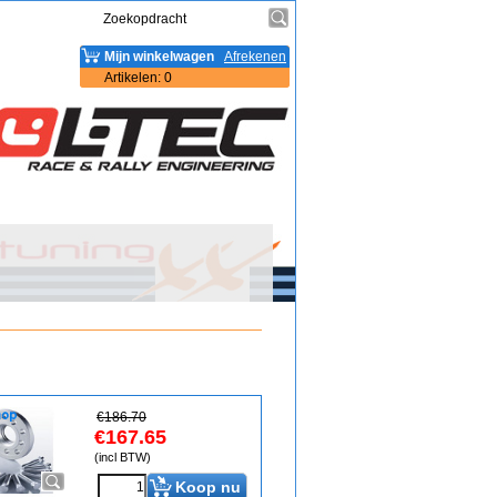
Mijn winkelwagen
Afrekenen
Artikelen
:
0
€
186.70
€
167.65
(incl BTW)
Koop nu