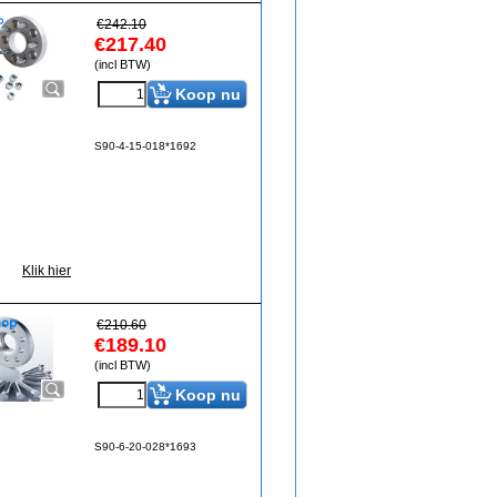
€
242.10
€
217.40
(incl BTW)
Koop nu
S90-4-15-018*1692
Klik hier
€
210.60
€
189.10
(incl BTW)
Koop nu
S90-6-20-028*1693