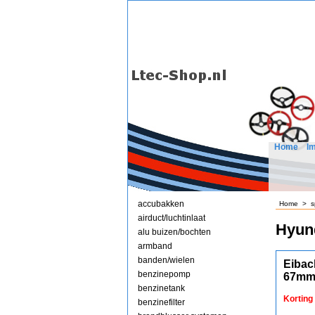
Home
I
accubakken
Home
>
s
airduct/luchtinlaat
Hyun
alu buizen/bochten
armband
banden/wielen
Eibac
benzinepomp
67mm
benzinetank
Korting
benzinefilter