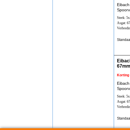
Eibach
Spoorv
Steek: 5
Asgat: 
Verbredi
Standaa
Eibac
67mm
Korting
Eibach
Spoorv
Steek: 5
Asgat: 
Verbredi
Standaa