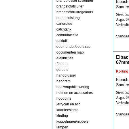
brandblusser systemen
Eibach
brandstofafsluiter
Spoorv
brandstofdrukregelaars
Steek: 5
brandstofslang
Asgat: 
carterplug
Verbredi
catchtank
communicatie
Standaa
dakluik
deurhendel/doorstrap
documenten map
Eibac
elektriciteit
67mm
Ferodo
gordels
Korting
handblusser
Eibach
handrem
Spoorv
heatwrap/hittewering
Steek: 5
helmen en accessoires
Asgat: 
hoodpins
Verbredi
jerrycan en acc
kaartleeslamp
Standaa
kleding
koppelingen/nippels
lampen