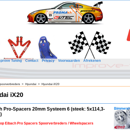
mprove Tuning
Contact
Privacy
Voorwaarden
Afrekenen
poorverbreders
>
Hyundai
>
Hyundai iX20
dai iX20
h Pro-Spacers 20mm Systeem 6 (steek: 5x114,3-
)
 op Eibach Pro Spacers Spoorverbreders / Wheelspacers