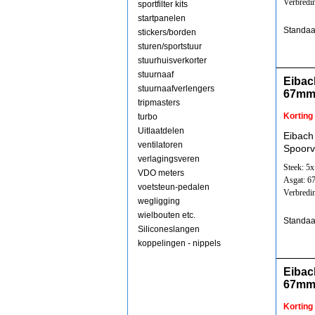
Verbredi
sportfilter kits
startpanelen
Standaa
stickers/borden
sturen/sportstuur
stuurhuisverkorter
stuurnaaf
Eibac
stuurnaafverlengers
67mm
tripmasters
Korting
turbo
Uitlaatdelen
Eibach
ventilatoren
Spoorv
verlagingsveren
Steek: 5
VDO meters
Asgat: 
voetsteun-pedalen
Verbredi
wegligging
wielbouten etc.
Standaa
Siliconeslangen
koppelingen - nippels
Eibac
67mm
Korting