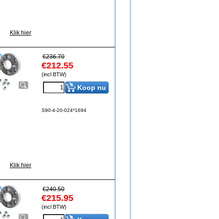
Klik hier
€
236.70
€
212.55
(incl BTW)
Koop nu
S90-4-20-024*1694
Klik hier
€
240.50
€
215.95
(incl BTW)