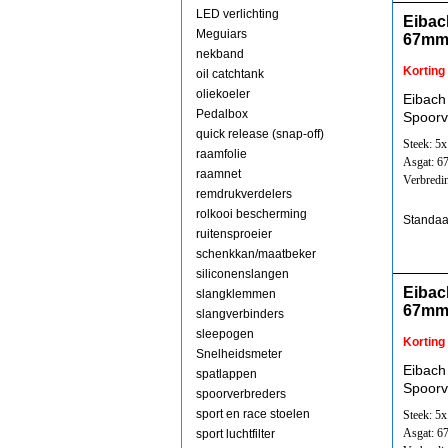
LED verlichting
Eibac
Meguiars
67mm
nekband
Korting
oil catchtank
oliekoeler
Eibach
Pedalbox
Spoorv
quick release (snap-off)
Steek: 5
raamfolie
Asgat: 
raamnet
Verbredi
remdrukverdelers
rolkooi bescherming
Standaa
ruitensproeier
schenkkan/maatbeker
siliconenslangen
Eibac
slangklemmen
67mm
slangverbinders
sleepogen
Korting
Snelheidsmeter
Eibach
spatlappen
Spoorv
spoorverbreders
sport en race stoelen
Steek: 5
Asgat: 
sport luchtfilter