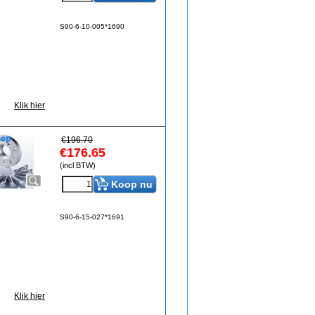
S90-6-10-005*1690
Klik hier
€
196.70
€
176.65
(incl BTW)
Koop nu
S90-6-15-027*1691
Klik hier