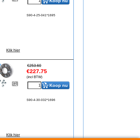
Koop nu
S90-4-25-041*1695
Klik hier
€
253.60
€
227.75
(incl BTW)
Koop nu
S90-4-30-032*1696
Klik hier