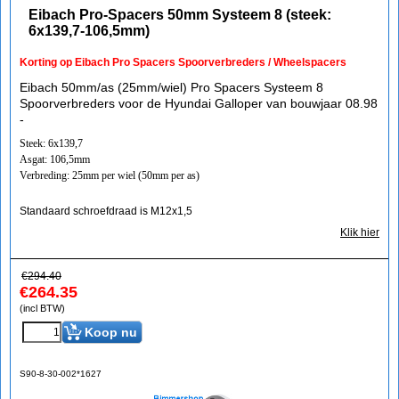
Eibach Pro-Spacers 50mm Systeem 8 (steek:
6x139,7-106,5mm)
Korting op Eibach Pro Spacers Spoorverbreders / Wheelspacers
Eibach 50mm/as (25mm/wiel) Pro Spacers Systeem 8
Spoorverbreders voor de Hyundai Galloper van bouwjaar 08.98
-
Steek: 6x139,7
Asgat: 106,5mm
Verbreding: 25mm per wiel (50mm per as)
Standaard schroefdraad is M12x1,5
Klik hier
€
294.40
€
264.35
(incl BTW)
Koop nu
S90-8-30-002*1627