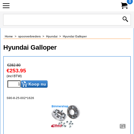
0
Home
>
spoorverbreders
>
Hyundai
>
Hyundai Galloper
Hyundai Galloper
€
282.80
€
253.95
(incl BTW)
Koop nu
S90-8-25-002*1626